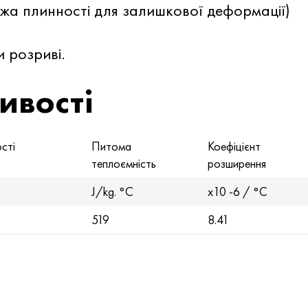
жа плинності для залишкової деформації)
 розриві.
ивості
сті
Питома
Коефіцієнт
теплоємність
розширення
J/kg. °C
x10 -6 / °C
519
8.41
я