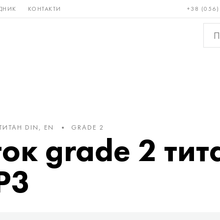
ДНИК
КОНТАКТИ
+38 (056)
Рідкісні і
Бронза, мідь,
Кольо
тугоплавкі
латунь
мета
ТИТАН DIN, EN
GRADE 2
ок grade 2 тит
P3