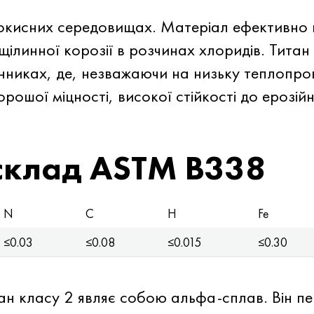
в окисних середовищах. Матеріал ефективно 
щілинної корозії в розчинах хлоридів. Тита
никах, де, незважаючи на низьку теплопрові
ошої міцності, високої стійкості до ерозійної
склад ASTM B338
N
C
H
Fe
≤0.03
≤0.08
≤0.015
≤0.30
тан класу 2 являє собою альфа-сплав. Він п