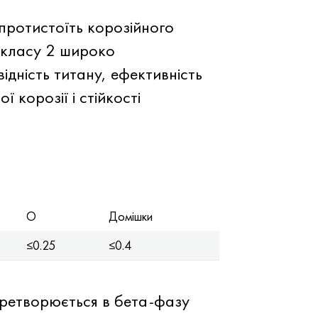
протистоїть корозійного
н класу 2 широко
дність титану, ефективність
 корозії і стійкості
O
Домішки
≤0.25
≤0.4
еретворюється в бета-фазу