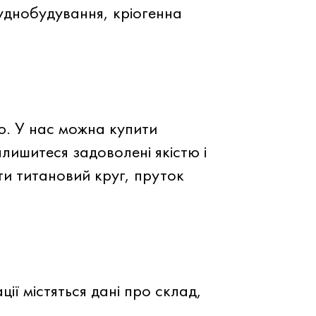
суднобудування, кріогенна
ю. У нас можна купити
лишитеся задоволені якістю і
ти титановий круг, пруток
ії містяться дані про склад,