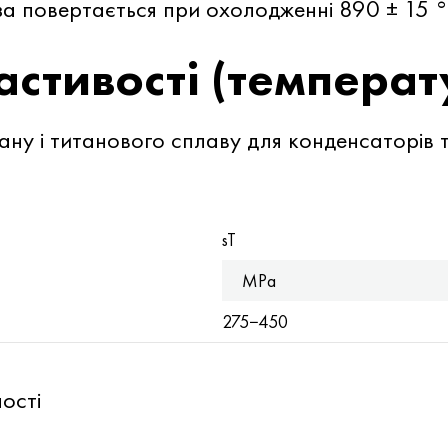
за повертається при охолодженні 890 ± 15 °
астивості (температ
тану і титанового сплаву для конденсаторів
sT
MPa
275−450
ості