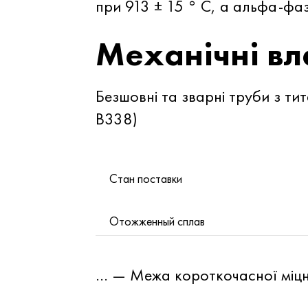
при 913 ± 15 ° C, а альфа-фа
Механічні вл
Безшовні та зварні труби з ти
B338)
Стан поставки
Отожженный сплав
… — Межа короткочасної міцн