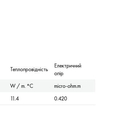
Електричний
Теплопровідність
опір
W / m. °C
micro-ohm.m
11.4
0.420