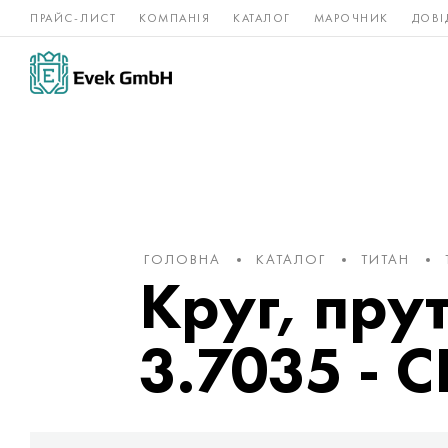
ПРАЙС-ЛИСТ
КОМПАНІЯ
КАТАЛОГ
МАРОЧНИК
ДОВІ
Нікелеві
Титан
нержавійка
сплави
ГОЛОВНА
КАТАЛОГ
ТИТАН
Круг, прут
3.7035 - C