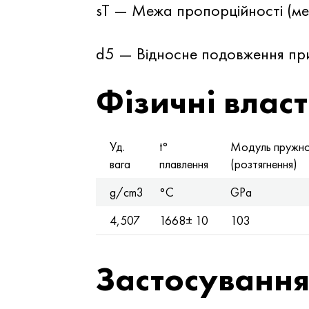
sT — Межа пропорційності (ме
d5 — Відносне подовження при
Фізичні власт
Уд.
t°
Модуль пружно
вага
плавлення
(розтягнення)
g/cm3
°C
GPa
4,507
1668± 10
103
Застосуванн