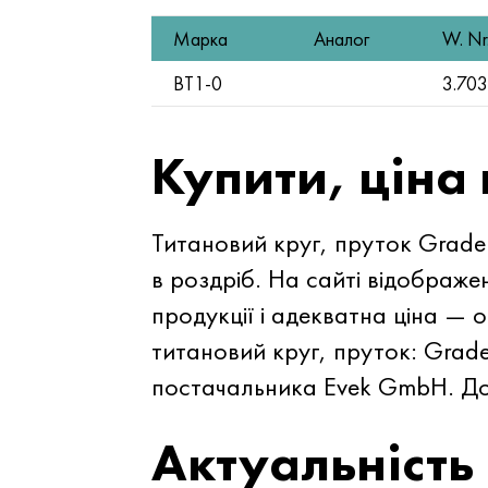
Марка
Аналог
W. Nr
ВТ1-0
3.70
Купити, ціна
Титановий круг, пруток Grad
в роздріб. На сайті відображен
продукції і адекватна ціна —
титановий круг, пруток: Grad
постачальника Evek GmbH. Дос
Актуальність