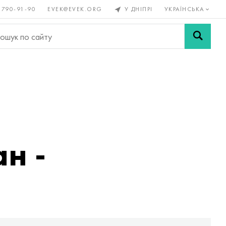
 790-91-90
EVEK@EVEK.ORG
У ДНІПРІ
УКРАЇНСЬКА
рові
Легована
Сітки і
ли
сталь
з'єднання
ан -