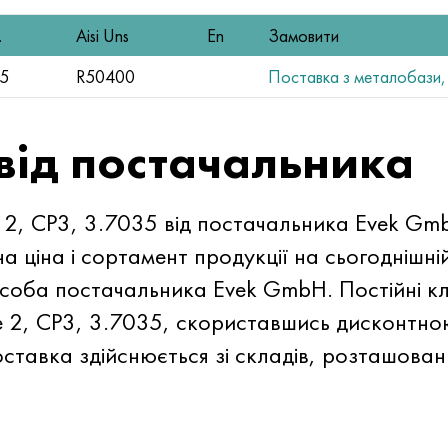
.
Aisi Uns
En
Замовити
35
R50400
Поставка з металобази, 
 від постачальника
e 2, CP3, 3.7035 від постачальника Evek G
а ціна і сортамент продукції на сьогоднішній
 особа постачальника Evek GmbH. Постійні к
e 2, CP3, 3.7035, скориставшись дисконтно
тавка здійснюється зі складів, розташовани