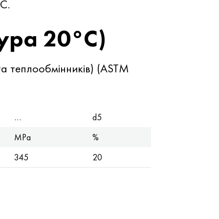
C.
ура 20°С)
 та теплообмінників) (ASTM
…
d5
MPa
%
345
20