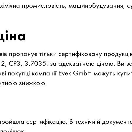
і хімічна промисловість, машинобудування, 
ціна
ів пропонує тільки сертифіковану продукці
2, CP3, 3.7035: за адекватною ціною. Ви за
ові покупці компанії Evek GmbH можуть купи
онтною знижкою.
пройшла сертифікацію. В технічній документац
 домішок.