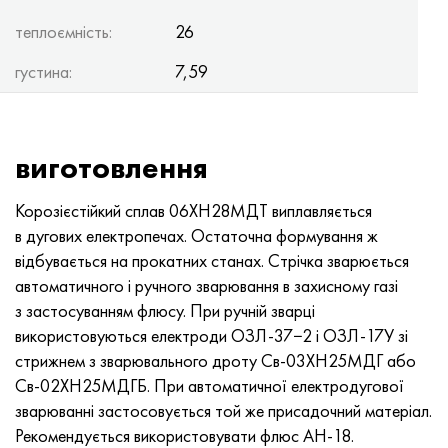
теплоємність:
26
густина:
7,59
виготовлення
Корозієстійкий сплав 06ХН28МДТ виплавляється
в дугових електропечах. Остаточна формування ж
відбувається на прокатних станах. Стрічка зварюється
автоматичного і ручного зварювання в захисному газі
з застосуванням флюсу. При ручній зварці
використовуються електроди ОЗЛ-37−2 і ОЗЛ-17У зі
стрижнем з зварювального дроту Св-03ХН25МДГ або
Св-02ХН25МДГБ. При автоматичної електродугової
зварюванні застосовується той же присадочний матеріал.
Рекомендується використовувати флюс АН-18.