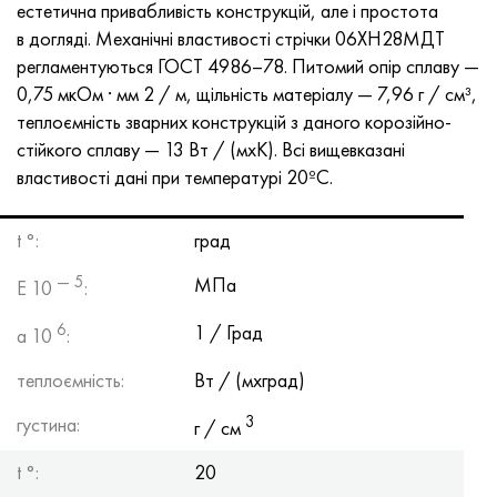
естетична привабливість конструкцій, але і простота
Нимоник 90
Труба прецизійна
Лист, круг, дріт Н70МФВ
AM-350 - ams 5548
45Х14Н14В2М
ас35г2, 36smnpb14, 1.0765
в догляді. Механічні властивості стрічки 06ХН28МДТ
регламентуються
ГОСТ 4986–78
. Питомий опір сплаву —
Нимоник 263
AM-355 - ams 5547
50Х14МФ
38х2н2ма, 34CrNiMo6, 40NiCrMo7
0,75 мкОм · мм 2 / м, щільність матеріалу — 7,96 г / см³,
теплоємність зварних конструкцій з даного корозійно-
Haynes 25
Сustom 450® - uns S45000
65Х13
40хн2ма, 34CrNiMo4, 36hnm
стійкого сплаву — 13 Вт / (мxК). Всі вищевказані
властивості дані при температурі 20ºС.
Хайнс 188
Greek Ascoloy 418
90Х18МФ
38ХС, 37hs
Haynes 230
Труба корозійно-стійка
95Х18
38ХА, 37Cr4, aisi 5135
t °:
град
— 5
МПа
E 10
:
Хастеллой b2
38ХН3МФА, 35nicrmov12-5
6
1 / Град
a 10
:
Хастеллой b3
40Г, 40Mn4, aisi 1035
теплоємність:
Вт / (мxград)
Хастеллой c4
38ХМ, 42CrMo4, aisi 1.7225
3
густина:
г / см
Хастеллой c22
40ХН, 36NiCr6, aisi 3135
t °:
20