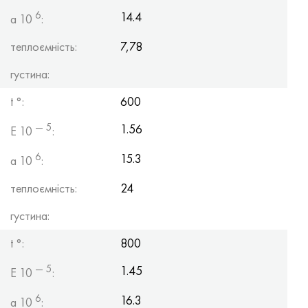
6
14.4
a 10
:
теплоємність:
7,78
густина:
t °:
600
— 5
1.56
E 10
:
6
15.3
a 10
:
теплоємність:
24
густина:
t °:
800
— 5
1.45
E 10
:
6
16.3
a 10
: