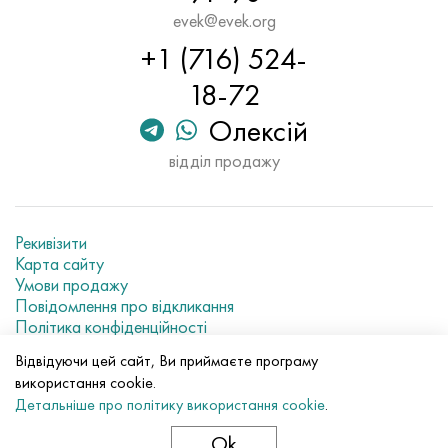
evek@evek.org
+1 (716) 524-
18-72
Олексій
відділ продажу
Рекивізити
Карта сайту
Умови продажу
Повідомлення про відкликання
Політика конфіденційності
Current metal prices
Відвідуючи цей сайт, Ви приймаєте програму
використання cookie.
© 2007–2026 «Evek GmbH»
Детальніше про політику використання cookie
.
Використання матеріалів сайту без прямого посилання
заборонено.
Ok