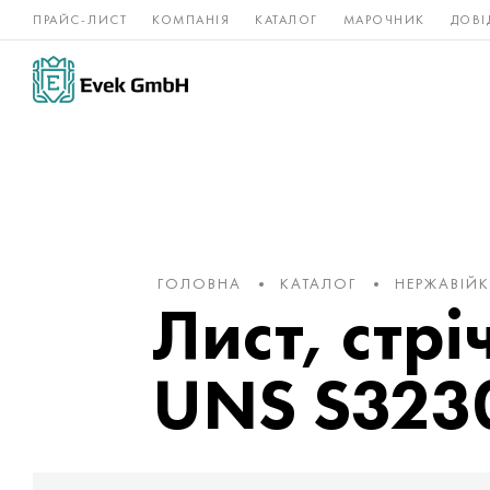
ПРАЙС-ЛИСТ
КОМПАНІЯ
КАТАЛОГ
МАРОЧНИК
ДОВІ
Нікелеві
Титан
нержавійка
сплави
ГОЛОВНА
КАТАЛОГ
НЕРЖАВІЙ
Лист, стрі
UNS S323