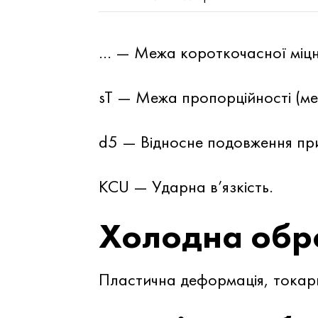
… — Межа короткочасної міцн
sT — Межа пропорційності (ме
d5 — Відносне подовження при
KCU — Ударна в’язкість.
Холодна обр
Пластична деформація, токар