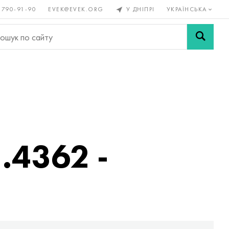
 790-91-90
EVEK@EVEK.ORG
У ДНІПРІ
УКРАЇНСЬКА
рові
Легована
Сітки і
ли
сталь
з'єднання
.4362 -