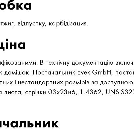
робка
жиг, відпустку, карбідізация.
ціна
фікованими. В технічну документацію включен
к домішок. Постачальник Evek GmbH, постав
них і нестандартних розмірів за доступною
іна листа, стрічки 03х23н6, 1.4362, UNS S32
ачальник