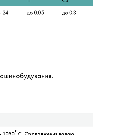
Ti
Cu
— 24
до 0.05
до 0.3
 машинобудування.
°
— 1050
C, Охолодження водою