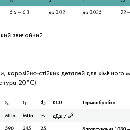
Ni
S
P
Cr
5.6 — 6.3
до 0.02
до 0.035
22 
йкий звичайний
я
и, корозійно-стійких деталей для хімічного
ратура 20°С)
s
s
d
KCU
Термообробка
в
T
5
2
МПа
МПа
%
-
кДж / м
590
345
25
Загартування 1030 