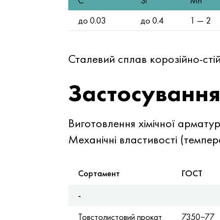
C
Si
Mn
до 0.03
до 0.4
1 — 2
Сталевий сплав корозійно-сті
Застосуванн
Виготовлення хімічної арматур
Механічні властивості (темпе
Сортамент
ГОСТ
-
Товстолистовий прокат
7350−77