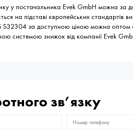
ічку у постачальника Evek GmbH можна за д
ься на підставі європейських стандартів ви
 S32304 за доступною ціною можна оптом аб
ною системою знижок від компанії Evek Gmb
отного зв’язку