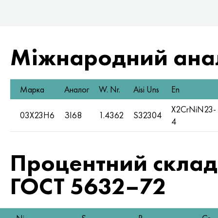
Міжнародний ана
Марка
Аналог
W. Nr.
Aisi Uns
En
X2CrNiN23-
03Х23Н6
ЗІ68
1.4362
S32304
4
Процентний склад
ГОСТ 5632–72