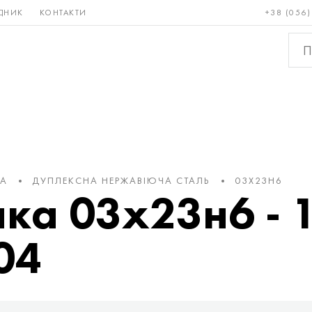
ДНИК
КОНТАКТИ
+38 (056)
Рідкісні і
Бронза, мідь,
Кольо
тугоплавкі
латунь
мета
КА
ДУПЛЕКСНА НЕРЖАВІЮЧА СТАЛЬ
03Х23Н6
чка 03х23н6 - 1
04