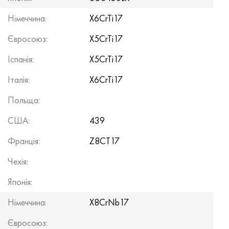
Німеччина:
X6CrTi17
Євросоюз:
X5CrTi17
Іспанія:
X5CrTi17
Італія:
X6CrTi17
Польща:
США:
439
Франція:
Z8CT17
Чехія:
Японія:
Німеччина:
X8CrNb17
Євросоюз: