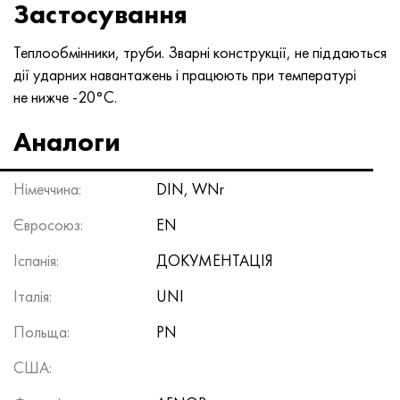
Застосування
Хастеллой C-276
40ХФА, 1.7223, aisi 4142
Теплообмінники, труби. Зварні конструкції, не піддаються
Хастеллой C2000
45Х, 45h, 1.7035
дії ударних навантажень і працюють при температурі
не нижче -20°С.
Хастеллой 3
45ХН2МФА, k2425, 45hnmf
Аналоги
Хастеллой x
А40Г, 44smn28, 1.0762, 46s20
Німеччина:
DIN, WNr
Удимет 500
Євросоюз:
EN
Удимет 720
Іспанія:
ДОКУМЕНТАЦІЯ
Італія:
UNI
Польща:
PN
США: