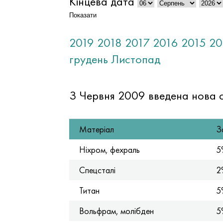
Кінцева дата
Показати
2019
2018
2017
2016
2015
20
грудень
Листопад
З Червня 2009 введена нова с
Матеріал
З
Ніхром, фехраль
5
Спецсталі
2
Титан
5
Вольфрам, молібден
5