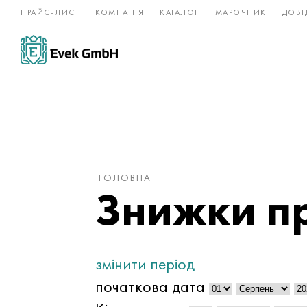
ПРАЙС-ЛИСТ
КОМПАНІЯ
КАТАЛОГ
МАРОЧНИК
ДОВІ
Нікелеві
Титан
нержавійка
сплави
ГОЛОВНА
Знижки п
змінити період
початкова дата