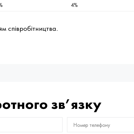
%
4%
м співробітництва.
отного зв’язку