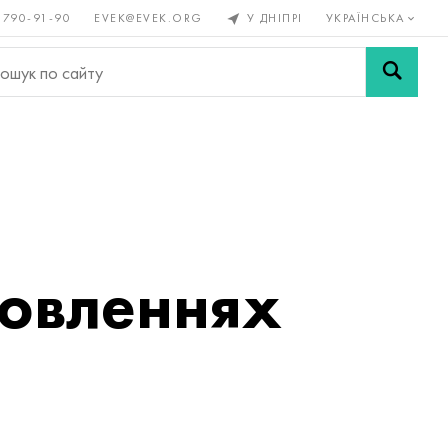
 790-91-90
EVEK@EVEK.ORG
У ДНІПРІ
УКРАЇНСЬКА
рові
Легована
Сітки і
ли
сталь
з'єднання
мовленнях