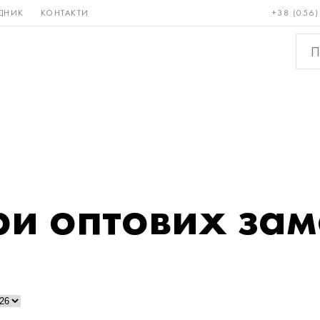
ДНИК
КОНТАКТИ
+38 (056)
Рідкісні і
Бронза, мідь,
Кольо
тугоплавкі
латунь
мета
ри оптових за