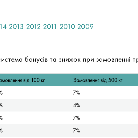
14
2013
2012
2011
2010
2009
истема бонусів та знижок при замовленні пр
амовлення від 100 кг
Замовлення від 500 кг
%
7%
%
4%
%
7%
%
7%