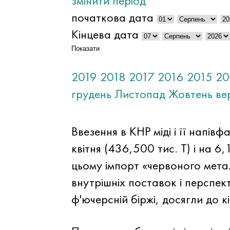
змінити період
початкова дата
Кінцева дата
Показати
2019
2018
2017
2016
2015
20
грудень
Листопад
Жовтень
ве
Ввезення в КНР міді і її напів
квітня (436,500 тис. Т) і на 
цьому імпорт «червоного метал
внутрішніх поставок і перспе
ф'ючерсній біржі, досягли до 