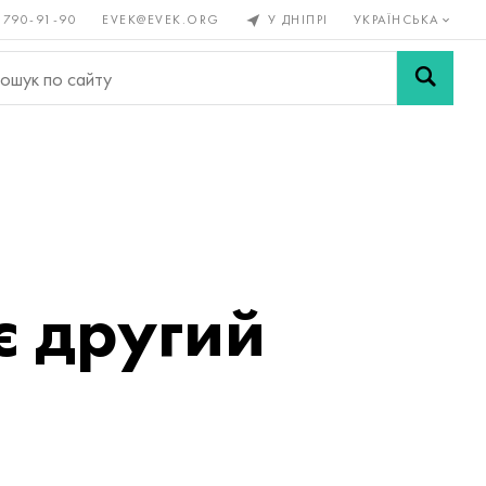
 790-91-90
EVEK@EVEK.ORG
У ДНІПРІ
УКРАЇНСЬКА
рові
Легована
Сітки і
ли
сталь
з'єднання
є другий