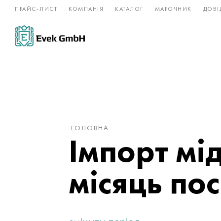
ПРАЙС-ЛИСТ
КОМПАНІЯ
КАТАЛОГ
МАРОЧНИК
ДОВІ
Нікелеві
Титан
нержавійка
сплави
ГОЛОВНА
Імпорт мі
місяць пос