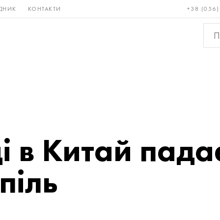
ДНИК
КОНТАКТИ
+38 (056)
Рідкісні і
Бронза, мідь,
Кольо
тугоплавкі
латунь
мета
ді в Китай пада
піль