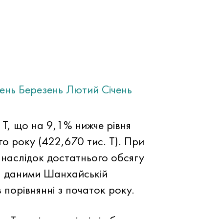
тень
Березень
Лютий
Січень
. Т, що на 9,1% нижче рівня
го року (422,670 тис. Т). При
 наслідок достатнього обсягу
за даними Шанхайській
 порівнянні з початок року.