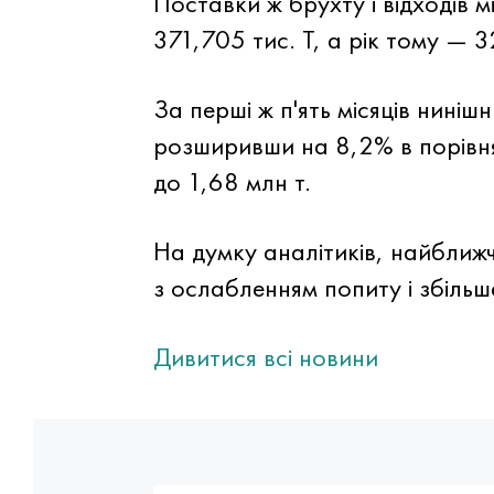
Поставки ж брухту і відходів мі
371,705 тис. Т, а рік тому — 3
За перші ж п'ять місяців нинішн
розширивши на 8,2% в порівнян
до 1,68 млн т.
На думку аналітиків, найближ
з ослабленням попиту і збільш
Дивитися всі новини