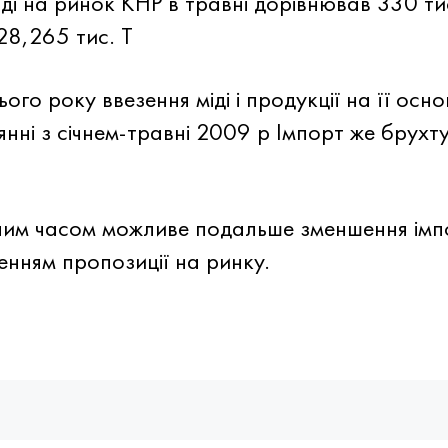
ді на ринок КНР в травні дорівнював 330 тис. 
28,265 тис. Т
ього року ввезення міді і продукції на її осн
ні з січнем-травні 2009 р Імпорт же брухту 
чим часом можливе подальше зменшення імпор
енням пропозиції на ринку.