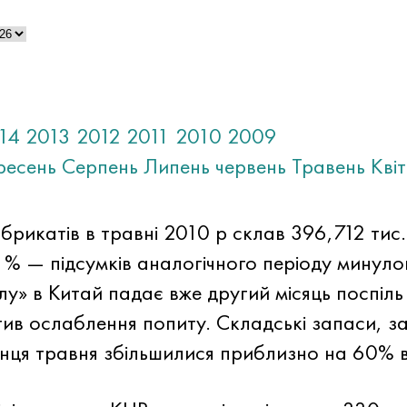
14
2013
2012
2011
2010
2009
ресень
Серпень
Липень
червень
Травень
Кві
фабрикатів в травні 2010 р склав 396,712 тис
6,1% — підсумків аналогічного періоду минуло
у» в Китай падає вже другий місяць поспіль
ктив ослаблення попиту. Складські запаси, 
кінця травня збільшилися приблизно на 60% в