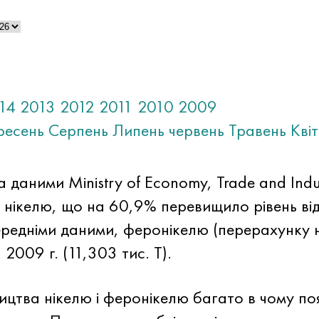
14
2013
2012
2011
2010
2009
ресень
Серпень
Липень
червень
Травень
Кві
 даними Ministry of Economy, Trade and Indust
 нікелю, що на 60,9% перевищило рівень ві
передніми даними, феронікелю (перерахунку н
 2009 г. (11,303 тис. Т).
ицтва нікелю і феронікелю багато в чому п