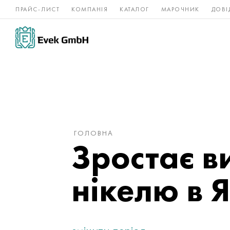
ПРАЙС-ЛИСТ
КОМПАНІЯ
КАТАЛОГ
МАРОЧНИК
ДОВІ
Нікелеві
Титан
нержавійка
сплави
ГОЛОВНА
Зростає в
нікелю в Я