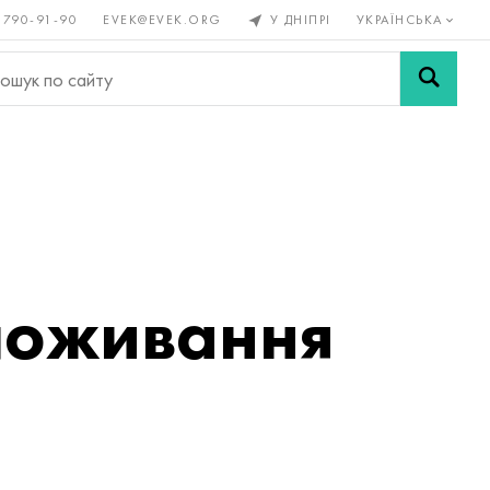
 790-91-90
EVEK@EVEK.ORG
У ДНІПРІ
УКРАЇНСЬКА
рові
Легована
Сітки і
ли
сталь
з'єднання
споживання