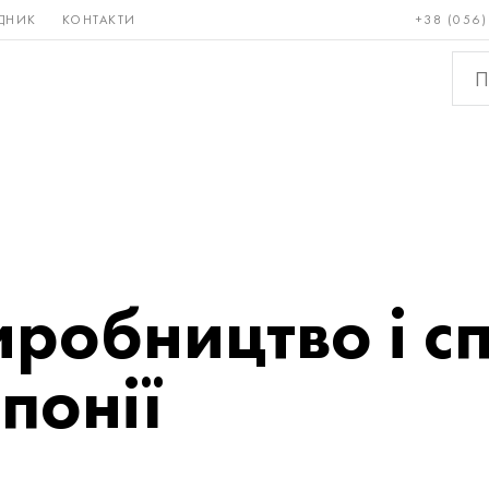
ДНИК
КОНТАКТИ
+38 (056)
Рідкісні і
Бронза, мідь,
Кольо
тугоплавкі
латунь
мета
иробництво і 
понії