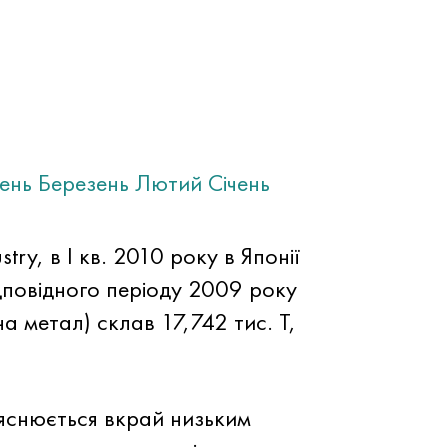
тень
Березень
Лютий
Січень
ry, в I кв. 2010 року в Японії
дповідного періоду 2009 року
а метал) склав 17,742 тис. Т,
ояснюється вкрай низьким