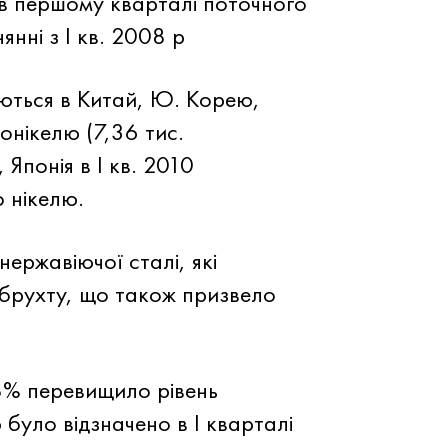
о в першому кварталі поточного
нні з I кв. 2008 р
юються в Китай, Ю. Корею,
онікелю (7,36 тис.
 Японія в I кв. 2010
 нікелю.
нержавіючої сталі, які
 брухту, що також призвело
,8% перевищило рівень
 було відзначено в I кварталі