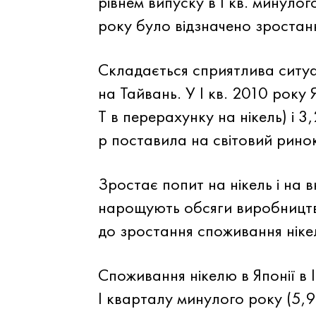
рівнем випуску в I кв. минуло
року було відзначено зростанн
Складається сприятлива ситуа
на Тайвань. У I кв. 2010 року
Т в перерахунку на нікель) і 3
р поставила на світовий ринок
Зростає попит на нікель і на в
нарощують обсяги виробництва.
до зростання споживання ніке
Споживання нікелю в Японії в 
I кварталу минулого року (5,92