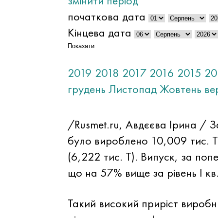
змінити період
початкова дата
Кінцева дата
Показати
2019
2018
2017
2016
2015
20
грудень
Листопад
Жовтень
ве
/Rusmet.ru, Авдєєва Ірина / За
було вироблено 10,009 тис. Т
(6,222 тис. Т). Випуск, за по
що на 57% вище за рівень I кв.
Такий високий приріст виробн