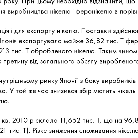
го року. При цьому необхідно відзначити, щ
я виробництва нікелю і феронікелю в порівня
ція і для експорту нікелю. Поставки здійсн
 Японія експортувала майже 36,82 тис. Т фер
,213 тис. Т обробленого нікелю. Таким чином,
 третину від загального обсягу виробленого
нутрішньому ринку Японії з боку виробників 
 У той же час знизився збір містить нікель
лю.
I кв. 2010 р склало 11,652 тис. Т, що на 96
1 тис. Т). Різке зниження споживання нікелю