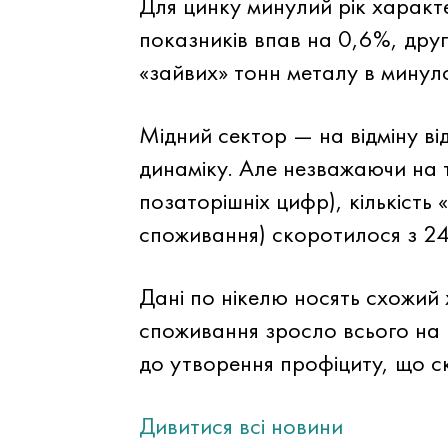
Для цинку минулий рік характ
показників впав на 0,6%, дру
«зайвих» тонн металу в минуло
Мідний сектор — на відміну ві
динаміку. Але незважаючи на 
позаторішніх цифр), кількість
споживання) скоротилося з 244
Дані по нікелю носять схожий
споживання зросло всього на 1
до утворення профіциту, що ск
Дивитися всі новини