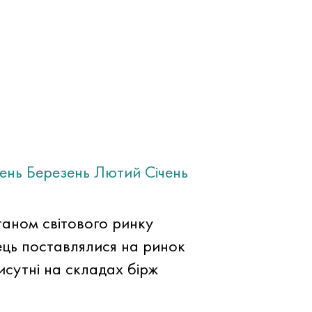
тень
Березень
Лютий
Січень
станом світового ринку
нець поставлялися на ринок
рисутні на складах бірж