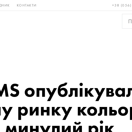
ДНИК
КОНТАКТИ
+38 (056)
Рідкісні і
Бронза, мідь,
Кольо
тугоплавкі
латунь
мета
S опублікувал
ну ринку коль
а минулий рік