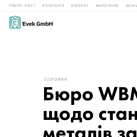
ПРАЙС-ЛИСТ
КОМПАНІЯ
КАТАЛОГ
МАРОЧНИК
ДОВІ
Нікелеві
Титан
нержавійка
сплави
ГОЛОВНА
Бюро WBM
щодо ста
металів з