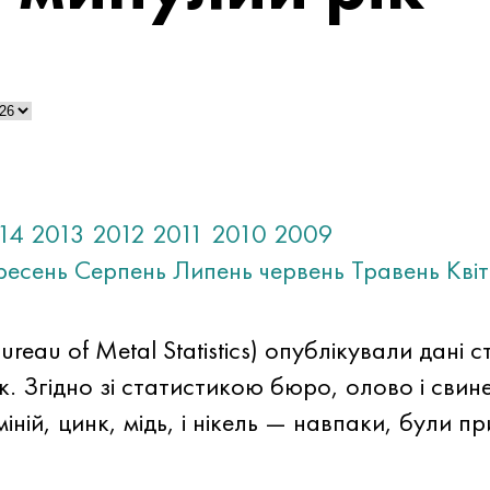
14
2013
2012
2011
2010
2009
ресень
Серпень
Липень
червень
Травень
Кві
eau of Metal Statistics) опублікували дані 
к. Згідно зі статистикою бюро, олово і сви
міній, цинк, мідь, і нікель — навпаки, були п