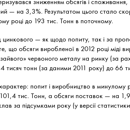
еризувався зниженням обсягів і споживання,
гий — на 3,3%. Результатом цього стало ск
му році до 193 тис. Тонн в поточному.
д цинкового — як щодо попиту, так і за про
те, що обсяги виробленої в 2012 році міді 
 «зайвого» червоного металу на ринку (за р
 тисяч тонн (за даними 2011 року) до 66 ти
 характер: попит і виробництво в минулому 
01,4 тис. Тонн, а обсяги поставок — на 1,9
лав за підсумками року (у версії статистики