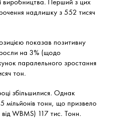
 і виробництва. Перший з цих
орочення надлишку з 552 тисяч
позицією показав позитивну
виросли на 3% (щодо
ахунок паралельного зростання
сяч тон.
році збільшилися. Однак
5 мільйонів тонн, що призвело
 від WBMS) 117 тис. Тонн.