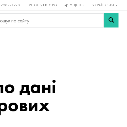
 790-91-90
EVEK@EVEK.ORG
У ДНІПРІ
УКРАЇНСЬКА
рові
Легована
Сітки і
ли
сталь
з'єднання
о дані
орових