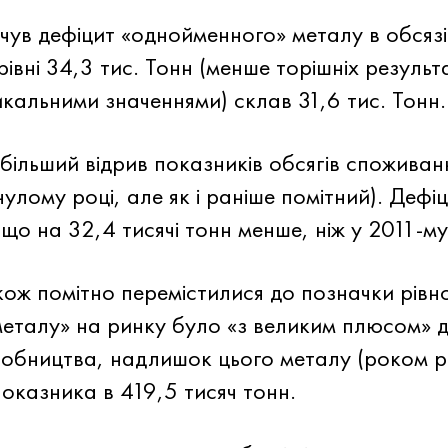
чув дефіцит «однойменного» металу в обсязі
вні 34,3 тис. Тонн (менше торішніх результа
кальними значеннями) склав 31,6 тис. Тонн.
льший відрив показників обсягів споживання
улому році, але як і раніше помітний). Дефіц
(що на 32,4 тисячі тонн менше, ніж у 2011-му
ж помітно перемістилися до позначки рівнов
металу» на ринку було «з великим плюсом» 
обництва, надлишок цього металу (роком р
оказника в 419,5 тисяч тонн.