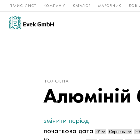
ПРАЙС-ЛИСТ
КОМПАНІЯ
КАТАЛОГ
МАРОЧНИК
ДОВІ
Нікелеві
Титан
нержавійка
сплави
ГОЛОВНА
Алюміній 
змінити період
початкова дата