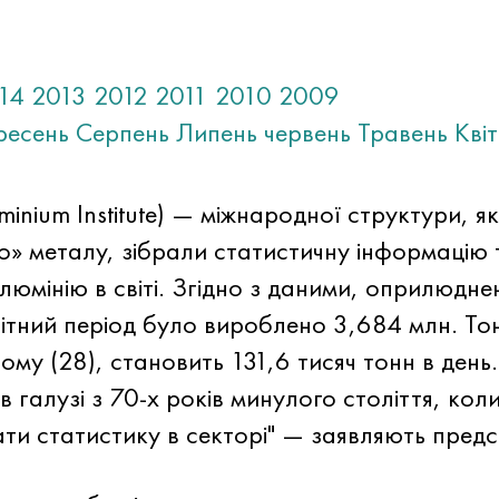
14
2013
2012
2011
2010
2009
ресень
Серпень
Липень
червень
Травень
Кві
luminium Institute) — міжнародної структури, 
» металу, зібрали статистичну інформацію т
юмінію в світі. Згідно з даними, оприлюдне
ітний період було вироблено 3,684 млн. Тон
лютому (28), становить 131,6 тисяч тонн в д
 галузі з 70-х років минулого століття, кол
и статистику в секторі" — заявляють предст