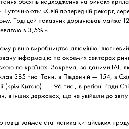
тання обсягів надходження на ринок» крила
у». І уточнюють: «Свій попередній рекорд с
тому. Тоді цей показник дорівнював майже 1
ревагою в 3,5% «.
ому рівню виробництва алюмінію, лютневий зв
лізовану інформацію по окремих секторах ри
ивкою по країнах. Зокрема, за даними IAI, 
клав 385 тис. Тонн, в Південній — 154, в Схі
ії (крім Китаю) — 196 тис., в регіоні Ради С
н, в інших державах, що не увійшли до звіту
доповіді займає статистика китайських проду