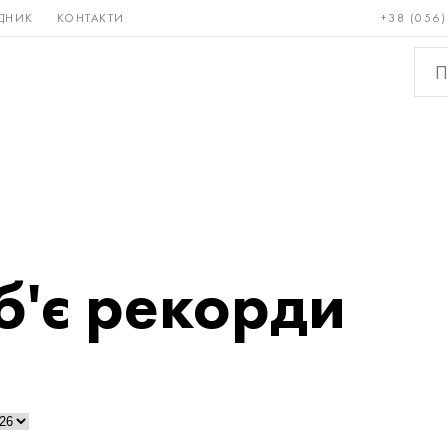
ДНИК
КОНТАКТИ
+38 (056)
Рідкісні і
Бронза, мідь,
Кольо
тугоплавкі
латунь
мета
б'є рекорди