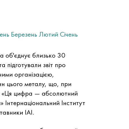
тень
Березень
Лютий
Січень
яка об'єднує близько 30
а підготували звіт про
ними організацією,
н цього металу, що, при
ень. «Ця цифра — абсолютний
и» Інтернаціональний Інститут
авники IAI.