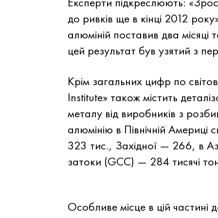
Експерти підкреслюють: «Зрос
до ривків ще в кінці 2012 рок
алюміній поставив два місяці 
цей результат був узятий з пе
Крім загальних цифр по світов
Institute» також містить дета
металу від виробників з розб
алюмінію в Північній Америці с
323 тис., Західної — 266, в Аз
затоки (GCC) — 284 тисячі тон
Особливе місце в цій частині 