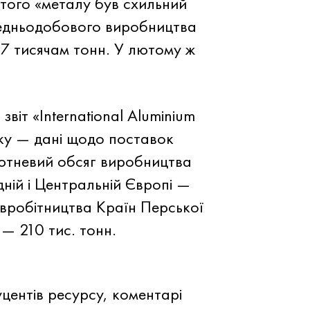
того «металу був схильний
ередньодобового виробництва
27 тисячам тонн. У лютому ж
іт «International Aluminium
нку — дані щодо поставок
лютневий обсяг виробництва
дній і Центральній Європі —
півробітництва Країн Перської
 — 210 тис. тонн.
центів ресурсу, коментарі