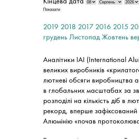
Кінцева дата
Показати
2019
2018
2017
2016
2015
20
грудень
Листопад
Жовтень
ве
Аналітики IAI (International A
великих виробників «крилатого
лютневі обсяги виробництва ал
в глобальних масштабах за зв
розподілі на кількість діб в 
рекорд, вперше зафіксований в
Алюмінію «почав протоколюват