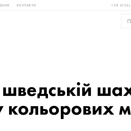
ДНИК
КОНТАКТИ
+38 (056)
Рідкісні і
Бронза, мідь,
Кольо
тугоплавкі
латунь
мета
шведській шах
 кольорових м