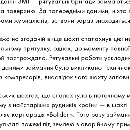
донні ЗМІ — рятувальні бригади займаються
а поверхню. За попередніми даними, ніхто з
ами журналістів, всі вони зараз знаходяться
а на згаданій вище шахті спалахнув цієї не
альному притулку, однак, до моменту повної 
дей постраждало. Рятувальні роботи усклад
и даними займання було викликано технічно
з компресорів, внаслідок чого шахту заповн
ьких шахтах, що спалахнуло в поточному міс
му з найстаріших рудників країни — в шахті
ляє корпорація «Boliden». Того разу займан
зультаті пожежі під землею в аварійному при