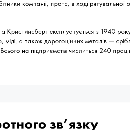
тники компанії, проте, в ході рятувальної оп
 Кристинеберг експлуатується з 1940 року. 
 міді, а також дорогоцінних металів — сріб
Всього на підприємстві числиться 240 праців
отного зв’язку