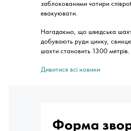
заблокованими чотири співробі
евакуювати.
Нагадаємо, що шведська шахта
добувають руди цинку, свинцю,
шахти становить 1300 метрів. 
Дивитися всі новини
Форма звор