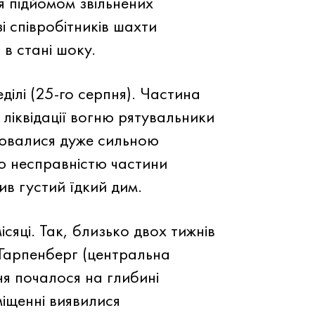
 підйомом звільнених
і співробітників шахти
 в стані шоку.
ділі (25-го серпня). Частина
ліквідації вогню рятувальники
нювалися дуже сильною
ю несправністю частини
ив густий їдкий дим.
яці. Так, близько двох тижнів
 Гарпенберг (центральна
ня почалося на глибині
міщенні виявилися