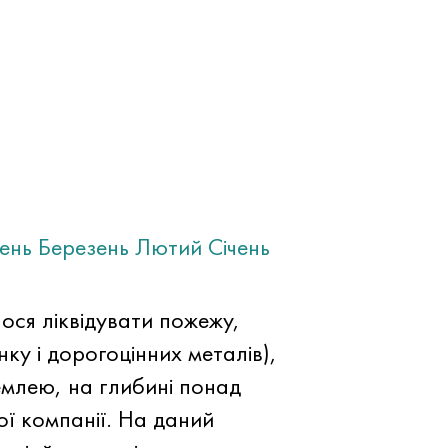
тень
Березень
Лютий
Січень
ося ліквідувати пожежу,
ку і дорогоцінних металів),
емлею, на глибині понад
ої компанії. На даний