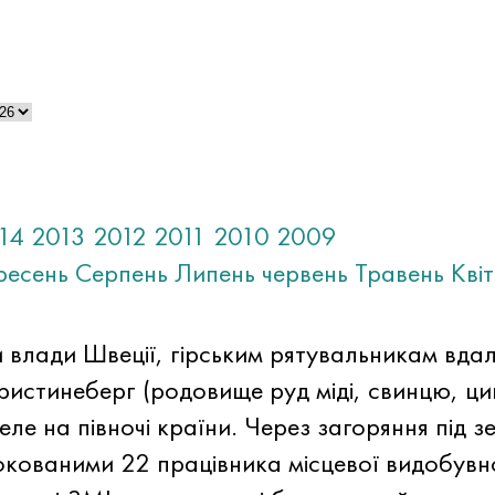
14
2013
2012
2011
2010
2009
ресень
Серпень
Липень
червень
Травень
Кві
 влади Швеції, гірським рятувальникам вдал
ристинеберг (родовище руд міді, свинцю, цин
ле на півночі країни. Через загоряння під з
локованими 22 працівника місцевої видобувн