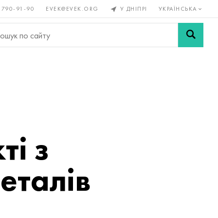
 790-91-90
EVEK@EVEK.ORG
У ДНІПРІ
УКРАЇНСЬКА
рові
Легована
Сітки і
ли
сталь
з'єднання
ті з
еталів