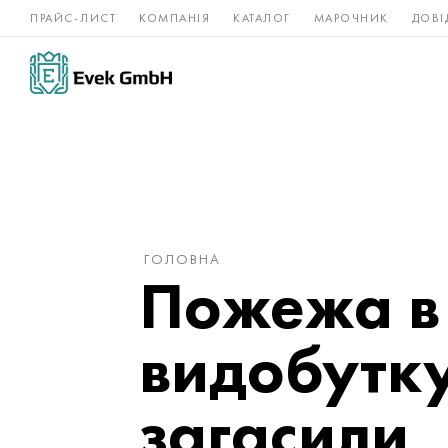
ПРАЙС-ЛИСТ
КОМПАНІЯ
КАТАЛОГ
МАРОЧНИК
ДОВІ
Нікелеві
Титан
нержавійка
сплави
ГОЛОВНА
Пожежа в 
видобутку
загасили