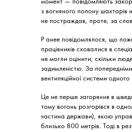
момент — повідомляють закор
з вогняного полону шахтарів н
не постраждав, проте, за слов
Р
анее повідомлялося, що пожеж
працівників сховалися в спеці
не могли оцінити, скільки лю
задимленістю. За попереднім
вентиляційної системи одного 
Це не перше загоряння в шведс
тому вогонь розгорівся в одно
частина держави), якою управ
близько 800 метрів. Тоді в ре