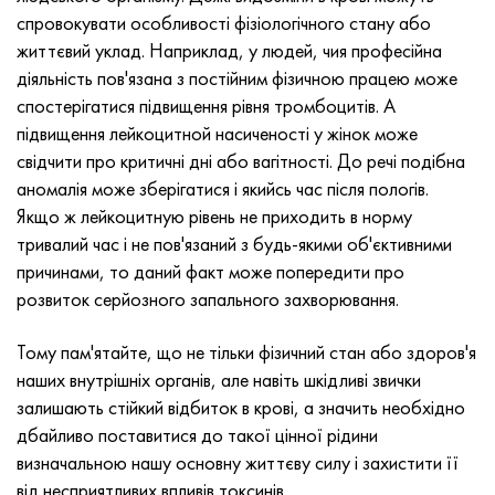
Incotherm
Стрічка, коло, дріт 47НД
Лист, круг, дріт ХН62ВМЮТ
ВТ-35
1.4466 - aisi 310MoLn
10Х17Н13М3Т
2.0872, CuNi10Fe1Mn, Cw352h
Червона латунь
45Г2, 45g2, aisi +1144
Р6М5, 1.3343, hs6-5-2, sw7m
спровокувати особливості фізіологічного стану або
життєвий уклад. Наприклад, у людей, чия професійна
Incotest
Стрічка, коло, дріт 47НХР
Лист, круг, дріт ХН62МВКЮ
ПТ-1М сплав, труба
сплав Al6xn
Сплав 10Х18Н18Ю4Д
Кремнисто алюмінієва бронза
C84400, CuSn2ZnPb
Легована конструкційна сталь
Р6М5К5, 1.3243, hs6-5-2-5
діяльність пов'язана з постійним фізичною працею може
спостерігатися підвищення рівня тромбоцитів. А
Jethete M152
Стрічка 49КФ
Лист, круг, дріт ХН63МБ
ПТ-3В
15-7Ph® - 1.4532
11Х11Н2В2МФ
CW301G, C64200
C83600, CuSn5ZnPb
10g2, 10Г2, aisi 1 513
Р6М5Ф3, 1.3344, hs6-5-3
підвищення лейкоцитной насиченості у жінок може
свідчити про критичні дні або вагітності. До речі подібна
Кобальт 6B
Стрічка, коло, дріт 49К2Ф, 49К2ФА-ВІ
труба ХН65ВМ
ПТ-7М
PH 13-8 Mo - 1.4534
12Х18Н9Т
Кремниста бронза
12Х2Н4А,15NiCr13, 1.5752
Р9М4К8,1.3207
аномалія може зберігатися і якийсь час після пологів.
Якщо ж лейкоцитную рівень не приходить в норму
maraging 250
труба 50Н
ХН65ВМТЮ
2B
1.4542 - 17-4Ph®
13Х11Н2В2МФ
C65500, CuAl11Fe3
АС14, 11SMnPb30
Р12Ф3, 1.3318, sw12
тривалий час і не пов'язаний з будь-якими об'єктивними
причинами, то даний факт може попередити про
Рене 41
Стрічка, коло, дріт 50НП
Лист, круг, дріт ХН67МВТЮ
СПТ-2 св
Сustom 455® - 1.4543 - uns s45500
15х11мф
C65620, CuSi3Fe2Zn3
20Г, 20mn5
Р18, 1.3355, hs18-0-1, sw18
розвиток серйозного запального захворювання.
Maraging 300
Стрічка, коло, дріт 50НХС
Лист, круг, дріт ХН68ВКТЮ
АТ3
1.4545 - 15-5Ph®
15х12внмф
C65100, CuSi1.5
20ХН3А, aisi 4320, 20hn3a
Вуглецева сталь
Тому пам'ятайте, що не тільки фізичний стан або здоров'я
наших внутрішніх органів, але навіть шкідливі звички
Maraging 350
Стрічка, коло, дріт 52Н
Труба, круг, сплав ХН68ВМТЮК-вд
3М
1.4548 - 17-4Ph®
15Х12Н2МВФАБ
Оловяно-свинцева бронза
20ХМ, 24CrMo5, 20hm
У10,1.1645, C105W1
залишають стійкий відбиток в крові, а значить необхідно
дбайливо поставитися до такої цінної рідини
MP35N
52К12Ф
ХН70ВМТЮ
ТЛ3
1.4550 - aisi 347
15Х16К5Н2МВФАБ
c92200, CuSn6Zn4Pb2
25ХГМ, 20CrMo5, 1.7264
11G12, 110Г13Л, X120Mn12
визначальною нашу основну життєву силу і захистити її
від несприятливих впливів токсинів.