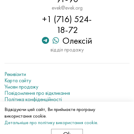
Хастеллой C-276
40ХФА, 1.7223, aisi 4142
evek@evek.org
+1 (716) 524-
Хастеллой C2000
45Х, 45h, 1.7035
18-72
Хастеллой 3
45ХН2МФА, k2425, 45hnmf
Олексій
Хастеллой x
А40Г, 44smn28, 1.0762, 46s20
відділ продажу
Удимет 500
Рекивізити
Удимет 720
Карта сайту
Умови продажу
Повідомлення про відкликання
Політика конфіденційності
Current metal prices
Відвідуючи цей сайт, Ви приймаєте програму
використання cookie.
© 2007–2026 «Evek GmbH»
Детальніше про політику використання cookie
.
Використання матеріалів сайту без прямого посилання
заборонено.