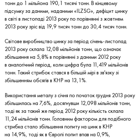
Incotherm
Стрічка, коло, дріт 47НД
Лист, круг, дріт ХН62ВМЮТ
ВТ-35
1.4466 - aisi 310MoLn
10Х17Н13М3Т
2.0872, CuNi10Fe1Mn, Cw352h
Червона латунь
45Г2, 45g2, aisi +1144
Р6М5, 1.3343, hs6-5-2, sw7m
тонн до 1 мільйона 190,1 тисячі тонн. В кінцевому
підсумку за даними, наданими «ILZSG», дефіцит цинку
Incotest
Стрічка, коло, дріт 47НХР
Лист, круг, дріт ХН62МВКЮ
ПТ-1М сплав, труба
сплав Al6xn
Сплав 10Х18Н18Ю4Д
Кремнисто алюмінієва бронза
C84400, CuSn2ZnPb
Легована конструкційна сталь
Р6М5К5, 1.3243, hs6-5-2-5
в світі в листопаді 2013 року по порівнянні з жовтнем
2013 року зріс від 19,9 тисяч тонн до 30,4 тисяч тонн.
Jethete M152
Стрічка 49КФ
Лист, круг, дріт ХН63МБ
ПТ-3В
15-7Ph® - 1.4532
11Х11Н2В2МФ
CW301G, C64200
C83600, CuSn5ZnPb
10g2, 10Г2, aisi 1 513
Р6М5Ф3, 1.3344, hs6-5-3
Світове виробництво цинку за період січень-листопад
2013 року склала 12,08 мільйонів тонн, що означає
Кобальт 6B
Стрічка, коло, дріт 49К2Ф, 49К2ФА-ВІ
труба ХН65ВМ
ПТ-7М
PH 13-8 Mo - 1.4534
12Х18Н9Т
Кремниста бронза
12Х2Н4А,15NiCr13, 1.5752
Р9М4К8,1.3207
збільшення на 5,8% в порівнянні з даними 2012 року
в аналогічний період, коли цифра була 11,419 мільйонів
maraging 250
труба 50Н
ХН65ВМТЮ
2B
1.4542 - 17-4Ph®
13Х11Н2В2МФ
C65500, CuAl11Fe3
АС14, 11SMnPb30
Р12Ф3, 1.3318, sw12
тонн. Такий стрибок стався в більшій мірі в зв'язку зі
збільшенням обсягів в КНР на 13,1%.
Рене 41
Стрічка, коло, дріт 50НП
Лист, круг, дріт ХН67МВТЮ
СПТ-2 св
Сustom 455® - 1.4543 - uns s45500
15х11мф
C65620, CuSi3Fe2Zn3
20Г, 20mn5
Р18, 1.3355, hs18-0-1, sw18
Використання металу з січня по початок грудня 2013 року
Maraging 300
Стрічка, коло, дріт 50НХС
Лист, круг, дріт ХН68ВКТЮ
АТ3
1.4545 - 15-5Ph®
15х12внмф
C65100, CuSi1.5
20ХН3А, aisi 4320, 20hn3a
Вуглецева сталь
збільшилась на 7,6%, досягнувши 12,098 мільйонів тонн,
тоді як за такий же період 2012 року кількість склала
Maraging 350
Стрічка, коло, дріт 52Н
Труба, круг, сплав ХН68ВМТЮК-вд
3М
1.4548 - 17-4Ph®
15Х12Н2МВФАБ
Оловяно-свинцева бронза
20ХМ, 24CrMo5, 20hm
У10,1.1645, C105W1
11,24 мільйонів тонн. Головним фактором для подібного
стрибка стало збільшення попиту на цинк в КНР
MP35N
52К12Ф
ХН70ВМТЮ
ТЛ3
1.4550 - aisi 347
15Х16К5Н2МВФАБ
c92200, CuSn6Zn4Pb2
25ХГМ, 20CrMo5, 1.7264
11G12, 110Г13Л, X120Mn12
на 14,9%, тоді як в Європі попит впав на 0,9%,