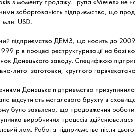
оків з моменту продажу. Група «Мечел» не н
ними заборгованість підприємства, що прод
 млн. USD.
ний підприємство ДЕМЗ, що носить до 2009
1999 р в процесі реструктуризації на базі к
янок Донецького заводу. Специфікою підпри
вно-литої заготовки, круглого гарячекатано
ннями Донецьке підприємство призупинило р
ала відсутність металевого брухту в сховищ
ому було заявлено, що продовження роботи
зупинка виробничих процесів здійснювалася
левий лом. Робота підприємства після цього 