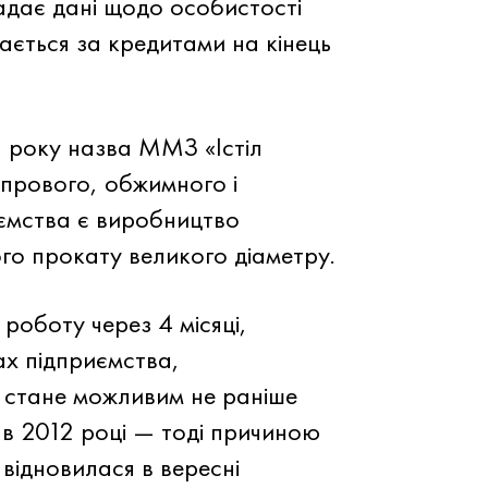
адає дані щодо особистості
ається за кредитами на кінець
 року назва ММЗ «Істіл
опрового, обжимного і
ємства є виробництво
го прокату великого діаметру.
оботу через 4 місяці,
ах підприємства,
 стане можливим не раніше
 в 2012 році — тоді причиною
відновилася в вересні