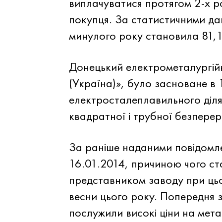
виплачуватися протягом 2-х р
покупця. За статистичними да
минулого року становила 81,1
Донецький електрометалургій
(Україна)», було засноване в 
електросталеплавильного діл
квадратної і трубної безперер
За раніше наданими повідомле
16.01.2014, причиною чого ст
представником заводу при ць
весни цього року. Попередня 
послужили високі ціни на мета