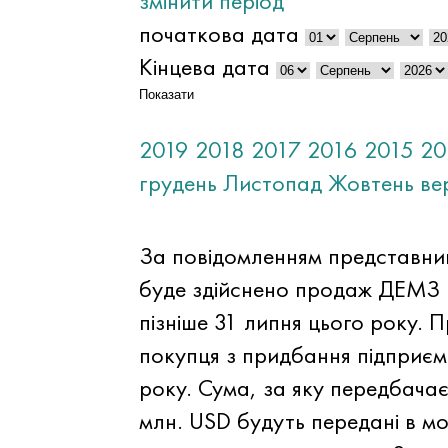
змінити період
початкова дата
Кінцева дата
Показати
2019
2018
2017
2016
2015
20
грудень
Листопад
Жовтень
ве
За повідомленням представникі
буде здійснено продаж ДЕМЗ (
пізніше 31 липня цього року. 
покупця з придбання підприєм
року. Сума, за яку передбача
млн. USD будуть передані в м