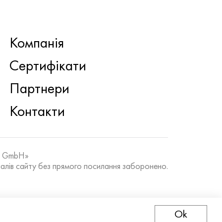
Компанія
Сертифікати
Партнери
Контакти
k GmbH»
алів сайту без прямого посилання заборонено.
Ok