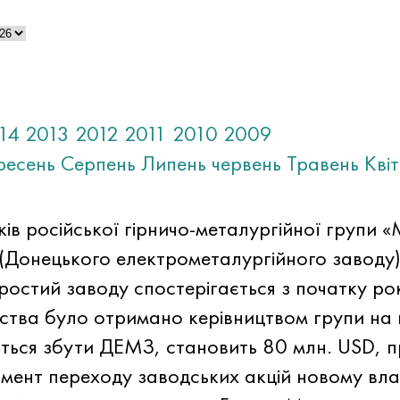
14
2013
2012
2011
2010
2009
ресень
Серпень
Липень
червень
Травень
Кві
в російської гірничо-металургійної групи «
Донецького електрометалургійного заводу)
Простий заводу спостерігається з початку ро
ства було отримано керівництвом групи на 
ється збути ДЕМЗ, становить 80 млн. USD, 
омент переходу заводських акцій новому вл