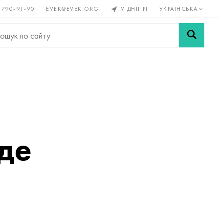
 790-91-90
EVEK@EVEK.ORG
У ДНІПРІ
УКРАЇНСЬКА
рові
Легована
Сітки і
ли
сталь
з'єднання
де