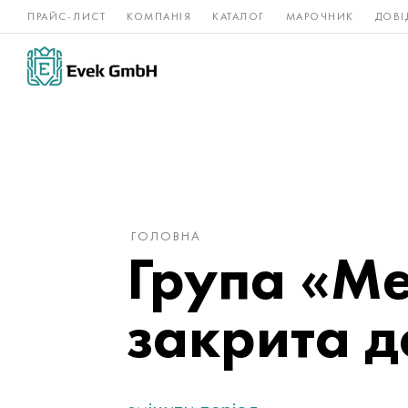
ПРАЙС-ЛИСТ
КОМПАНІЯ
КАТАЛОГ
МАРОЧНИК
ДОВІ
Нікелеві
Титан
нержавійка
сплави
ГОЛОВНА
Група «Ме
закрита д