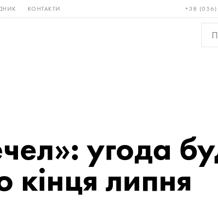
ДНИК
КОНТАКТИ
+38 (056)
Рідкісні і
Бронза, мідь,
Кольо
тугоплавкі
латунь
мета
чел»: угода бу
о кінця липня