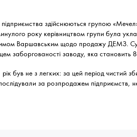
 підприємства здійснюються групою «Мечел»
у минулого року керівництвом групи була укл
димом Варшавським щодо продажу ДЕМЗ. Су
ем заборгованості заводу, яка становить 8
рік був не з легких: за цей період чистий зб
 послідували за розпродажем підприємств, н