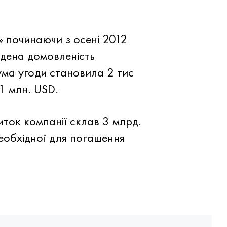
 починаючи з осені 2012
адена домовленість
ма угоди становила 2 тис
1 млн. USD.
иток компанії склав 3 млрд.
еобхідної для погашення