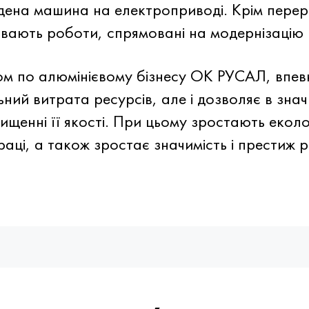
едена машина на електроприводі. Крім пере
вають роботи, спрямовані на модернізацію 
ром по алюмінієвому бізнесу ОК РУСАЛ, впев
ьний витрата ресурсів, але і дозволяє в значн
вищенні її якості. При цьому зростають еколо
раці, а також зростає значимість і престиж 