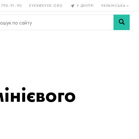
 790-91-90
EVEK@EVEK.ORG
У ДНІПРІ
УКРАЇНСЬКА
рові
Легована
Сітки і
ли
сталь
з'єднання
інієвого