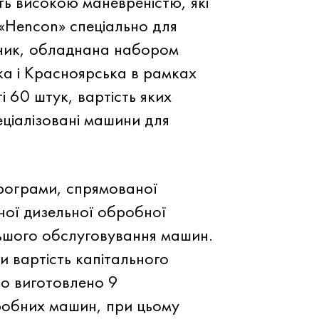
ть високою маневреністю, які
«Hencon» спеціально для
зник, обладнана набором
ька і Красноярська в рамках
і 60 штук, вартість яких
еціалізовані машини для
програми, спрямованої
ної дизельної обробної
льшого обслуговування машин.
и вартість капітального
ло виготовлено 9
робних машин, при цьому