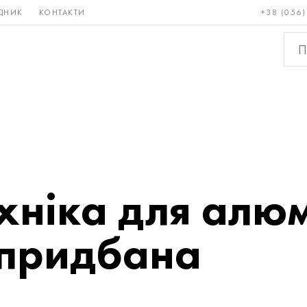
ДНИК
КОНТАКТИ
+38 (056)
Рідкісні і
Бронза, мідь,
Кольо
тугоплавкі
латунь
мета
хніка для алюм
 придбана