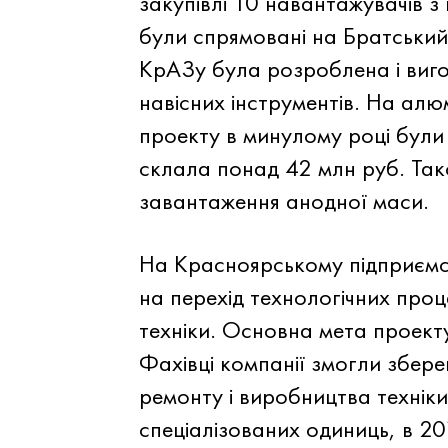
закупівлі 10 навантажувачів з
були спрямовані на Братський
КрАЗу була розроблена і виго
навісних інструментів. На алю
проекту в минулому році були в
склала понад 42 млн руб. Так
завантаження анодної маси.
На Красноярському підприємст
на перехід технологічних проц
техніки. Основна мета проект
Фахівці компанії змогли збере
ремонту і виробництва техніки
спеціалізованих одиниць, в 2