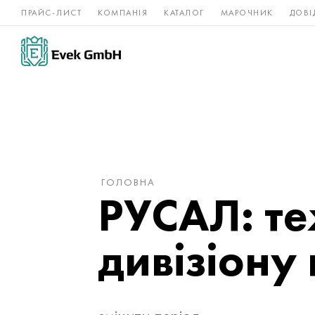
ПРАЙС-ЛИСТ
КОМПАНІЯ
КАТАЛОГ
МАРОЧНИК
ДОВІ
Нікелеві
Титан
нержавійка
сплави
ГОЛОВНА
РУСАЛ: те
дивізіону