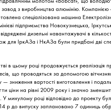
 гідравлічним молотом «Bobcat», що володію
 завод з виробництва алюмінію. Компанією 
товлена ​​спеціалізована машина Електролі
мінієві підприємства Новокузнецька, Іркутс
ідряджені дизельні навантажувачі в кількост
ож для ІркАЗа і НкАЗа були придбані дві сп
ві в цьому році продовжується реалізація 
есів, що проводяться за допомогою вітчизня
у — зниження вартості виготовлення і пода
гти ціни на рівні 2009 року і значно зменшит
. У минулому році відповідно до проекту бу
014 р до випуску заплановано 7 одиниць об