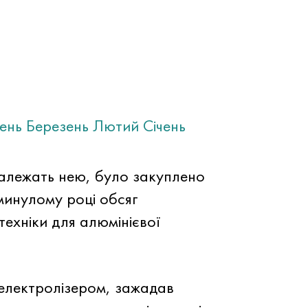
тень
Березень
Лютий
Січень
алежать нею, було закуплено
 минулому році обсяг
техніки для алюмінієвої
 електролізером, зажадав