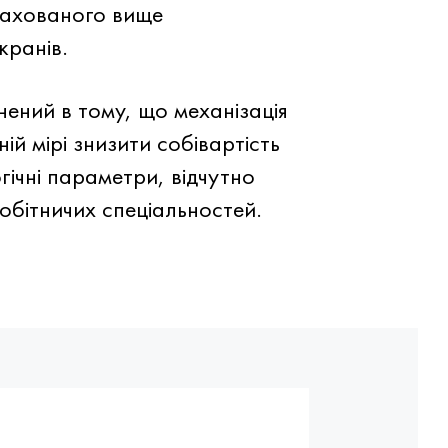
рахованого вище
кранів.
нений в тому, що механізація
ій мірі знизити собівартість
гічні параметри, відчутно
робітничих спеціальностей.