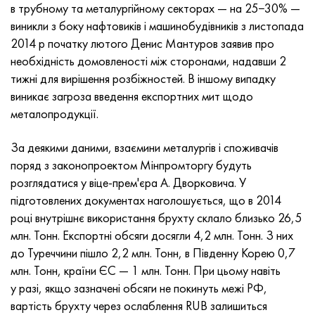
Incotherm
Стрічка, коло, дріт 47НД
Лист, круг, дріт ХН62ВМЮТ
ВТ-35
1.4466 - aisi 310MoLn
10Х17Н13М3Т
2.0872, CuNi10Fe1Mn, Cw352h
Червона латунь
45Г2, 45g2, aisi +1144
Р6М5, 1.3343, hs6-5-2, sw7m
в трубному та металургійному секторах — на 25−30% —
виникли з боку нафтовиків і машинобудівників з листопада
Incotest
Стрічка, коло, дріт 47НХР
Лист, круг, дріт ХН62МВКЮ
ПТ-1М сплав, труба
сплав Al6xn
Сплав 10Х18Н18Ю4Д
Кремнисто алюмінієва бронза
C84400, CuSn2ZnPb
Легована конструкційна сталь
Р6М5К5, 1.3243, hs6-5-2-5
2014 р початку лютого Денис Мантуров заявив про
необхідність домовленості між сторонами, надавши 2
Jethete M152
Стрічка 49КФ
Лист, круг, дріт ХН63МБ
ПТ-3В
15-7Ph® - 1.4532
11Х11Н2В2МФ
CW301G, C64200
C83600, CuSn5ZnPb
10g2, 10Г2, aisi 1 513
Р6М5Ф3, 1.3344, hs6-5-3
тижні для вирішення розбіжностей. В іншому випадку
виникає загроза введення експортних мит щодо
Кобальт 6B
Стрічка, коло, дріт 49К2Ф, 49К2ФА-ВІ
труба ХН65ВМ
ПТ-7М
PH 13-8 Mo - 1.4534
12Х18Н9Т
Кремниста бронза
12Х2Н4А,15NiCr13, 1.5752
Р9М4К8,1.3207
металопродукції.
maraging 250
труба 50Н
ХН65ВМТЮ
2B
1.4542 - 17-4Ph®
13Х11Н2В2МФ
C65500, CuAl11Fe3
АС14, 11SMnPb30
Р12Ф3, 1.3318, sw12
За деякими даними, взаємини металургів і споживачів
поряд з законопроектом Мінпромторгу будуть
Рене 41
Стрічка, коло, дріт 50НП
Лист, круг, дріт ХН67МВТЮ
СПТ-2 св
Сustom 455® - 1.4543 - uns s45500
15х11мф
C65620, CuSi3Fe2Zn3
20Г, 20mn5
Р18, 1.3355, hs18-0-1, sw18
розглядатися у віце-прем'єра А. Дворковича. У
підготовлених документах наголошується, що в 2014
Maraging 300
Стрічка, коло, дріт 50НХС
Лист, круг, дріт ХН68ВКТЮ
АТ3
1.4545 - 15-5Ph®
15х12внмф
C65100, CuSi1.5
20ХН3А, aisi 4320, 20hn3a
Вуглецева сталь
році внутрішнє використання брухту склало близько 26,5
млн. Тонн. Експортні обсяги досягли 4,2 млн. Тонн. З них
Maraging 350
Стрічка, коло, дріт 52Н
Труба, круг, сплав ХН68ВМТЮК-вд
3М
1.4548 - 17-4Ph®
15Х12Н2МВФАБ
Оловяно-свинцева бронза
20ХМ, 24CrMo5, 20hm
У10,1.1645, C105W1
до Туреччини пішло 2,2 млн. Тонн, в Південну Корею 0,7
млн. Тонн, країни ЄС — 1 млн. Тонн. При цьому навіть
MP35N
52К12Ф
ХН70ВМТЮ
ТЛ3
1.4550 - aisi 347
15Х16К5Н2МВФАБ
c92200, CuSn6Zn4Pb2
25ХГМ, 20CrMo5, 1.7264
11G12, 110Г13Л, X120Mn12
у разі, якщо зазначені обсяги не покинуть межі РФ,
вартість брухту через ослаблення RUB залишиться