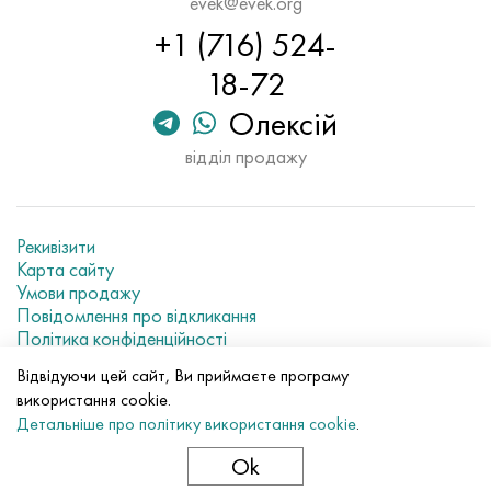
evek@evek.org
Хастеллой C-276
40ХФА, 1.7223, aisi 4142
+1 (716) 524-
Хастеллой C2000
45Х, 45h, 1.7035
18-72
Олексій
Хастеллой 3
45ХН2МФА, k2425, 45hnmf
відділ продажу
Хастеллой x
А40Г, 44smn28, 1.0762, 46s20
Удимет 500
Рекивізити
Карта сайту
Удимет 720
Умови продажу
Повідомлення про відкликання
Політика конфіденційності
Current metal prices
Відвідуючи цей сайт, Ви приймаєте програму
використання cookie.
© 2007–2026 «Evek GmbH»
Детальніше про політику використання cookie
.
Використання матеріалів сайту без прямого посилання
заборонено.
Ok