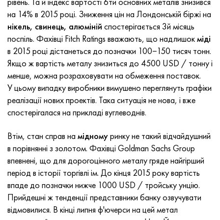
рівень. Та й індекс вартості 6ти основних металів знизився
Incotherm
Стрічка, коло, дріт 47НД
Лист, круг, дріт ХН62ВМЮТ
ВТ-35
1.4466 - aisi 310MoLn
10Х17Н13М3Т
2.0872, CuNi10Fe1Mn, Cw352h
Червона латунь
45Г2, 45g2, aisi +1144
Р6М5, 1.3343, hs6-5-2, sw7m
на 14% в 2015 році. Зниження цін на Лондонській біржі на
нікель, свинець, алюміній
спостерігається 3й місяць
Incotest
Стрічка, коло, дріт 47НХР
Лист, круг, дріт ХН62МВКЮ
ПТ-1М сплав, труба
сплав Al6xn
Сплав 10Х18Н18Ю4Д
Кремнисто алюмінієва бронза
C84400, CuSn2ZnPb
Легована конструкційна сталь
Р6М5К5, 1.3243, hs6-5-2-5
поспіль. Фахівці Fitch Ratings вважають, що надлишок
міді
в 2015 році дістанеться до позначки 100−150 тисяч тонн.
Jethete M152
Стрічка 49КФ
Лист, круг, дріт ХН63МБ
ПТ-3В
15-7Ph® - 1.4532
11Х11Н2В2МФ
CW301G, C64200
C83600, CuSn5ZnPb
10g2, 10Г2, aisi 1 513
Р6М5Ф3, 1.3344, hs6-5-3
Якщо ж вартість металу знизиться до 4500 USD / тонну і
менше, можна розраховувати на обмеження поставок.
Кобальт 6B
Стрічка, коло, дріт 49К2Ф, 49К2ФА-ВІ
труба ХН65ВМ
ПТ-7М
PH 13-8 Mo - 1.4534
12Х18Н9Т
Кремниста бронза
12Х2Н4А,15NiCr13, 1.5752
Р9М4К8,1.3207
У цьому випадку виробники вимушено переглянуть графіки
реалізації нових проектів. Така ситуація не нова, і вже
maraging 250
труба 50Н
ХН65ВМТЮ
2B
1.4542 - 17-4Ph®
13Х11Н2В2МФ
C65500, CuAl11Fe3
АС14, 11SMnPb30
Р12Ф3, 1.3318, sw12
спостерігалася на прикладі вуглеводнів.
Рене 41
Стрічка, коло, дріт 50НП
Лист, круг, дріт ХН67МВТЮ
СПТ-2 св
Сustom 455® - 1.4543 - uns s45500
15х11мф
C65620, CuSi3Fe2Zn3
20Г, 20mn5
Р18, 1.3355, hs18-0-1, sw18
Втім, стан справ на
мідному
ринку не такий відчайдушний
в порівнянні з золотом. Фахівці Goldman Sachs Group
Maraging 300
Стрічка, коло, дріт 50НХС
Лист, круг, дріт ХН68ВКТЮ
АТ3
1.4545 - 15-5Ph®
15х12внмф
C65100, CuSi1.5
20ХН3А, aisi 4320, 20hn3a
Вуглецева сталь
впевнені, що для дорогоцінного металу гряде найгірший
період в історії торгівлі ім. До кінця 2015 року вартість
Maraging 350
Стрічка, коло, дріт 52Н
Труба, круг, сплав ХН68ВМТЮК-вд
3М
1.4548 - 17-4Ph®
15Х12Н2МВФАБ
Оловяно-свинцева бронза
20ХМ, 24CrMo5, 20hm
У10,1.1645, C105W1
впаде до позначки нижче 1000 USD / тройську унцію.
Прийдешні ж тенденції представники банку озвучувати
MP35N
52К12Ф
ХН70ВМТЮ
ТЛ3
1.4550 - aisi 347
15Х16К5Н2МВФАБ
c92200, CuSn6Zn4Pb2
25ХГМ, 20CrMo5, 1.7264
11G12, 110Г13Л, X120Mn12
відмовилися. В кінці липня ф'ючерси на цей метал