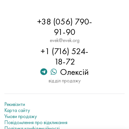
Хастеллой C-276
40ХФА, 1.7223, aisi 4142
Хастеллой C2000
45Х, 45h, 1.7035
+38 (056) 790-
91-90
Хастеллой 3
45ХН2МФА, k2425, 45hnmf
evek@evek.org
Хастеллой x
А40Г, 44smn28, 1.0762, 46s20
+1 (716) 524-
18-72
Удимет 500
Олексій
Удимет 720
відділ продажу
Рекивізити
Карта сайту
Умови продажу
Повідомлення про відкликання
Політика конфіденційності