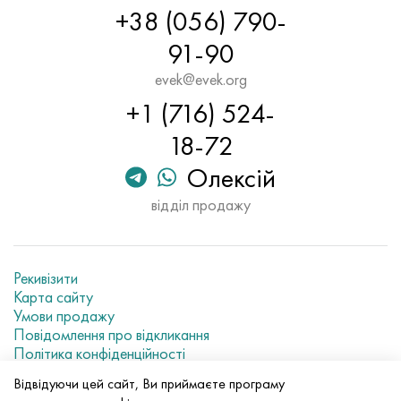
Хастеллой C-276
40ХФА, 1.7223, aisi 4142
+38 (056) 790-
91-90
Хастеллой C2000
45Х, 45h, 1.7035
evek@evek.org
Хастеллой 3
45ХН2МФА, k2425, 45hnmf
+1 (716) 524-
18-72
Хастеллой x
А40Г, 44smn28, 1.0762, 46s20
Олексій
Удимет 500
відділ продажу
Удимет 720
Рекивізити
Карта сайту
Умови продажу
Повідомлення про відкликання
Політика конфіденційності
Current metal prices
Відвідуючи цей сайт, Ви приймаєте програму