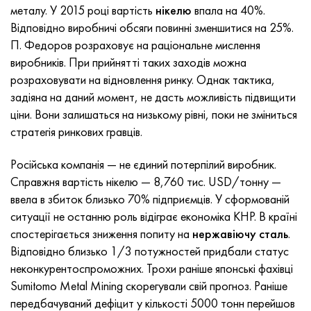
Incotherm
Стрічка, коло, дріт 47НД
Лист, круг, дріт ХН62ВМЮТ
ВТ-35
1.4466 - aisi 310MoLn
10Х17Н13М3Т
2.0872, CuNi10Fe1Mn, Cw352h
Червона латунь
45Г2, 45g2, aisi +1144
Р6М5, 1.3343, hs6-5-2, sw7m
металу. У 2015 році вартість
нікелю
впала на 40%.
Відповідно виробничі обсяги повинні зменшитися на 25%.
Incotest
Стрічка, коло, дріт 47НХР
Лист, круг, дріт ХН62МВКЮ
ПТ-1М сплав, труба
сплав Al6xn
Сплав 10Х18Н18Ю4Д
Кремнисто алюмінієва бронза
C84400, CuSn2ZnPb
Легована конструкційна сталь
Р6М5К5, 1.3243, hs6-5-2-5
П. Федоров розраховує на раціональне мислення
виробників. При прийнятті таких заходів можна
Jethete M152
Стрічка 49КФ
Лист, круг, дріт ХН63МБ
ПТ-3В
15-7Ph® - 1.4532
11Х11Н2В2МФ
CW301G, C64200
C83600, CuSn5ZnPb
10g2, 10Г2, aisi 1 513
Р6М5Ф3, 1.3344, hs6-5-3
розраховувати на відновлення ринку. Однак тактика,
задіяна на даний момент, не дасть можливість підвищити
Кобальт 6B
Стрічка, коло, дріт 49К2Ф, 49К2ФА-ВІ
труба ХН65ВМ
ПТ-7М
PH 13-8 Mo - 1.4534
12Х18Н9Т
Кремниста бронза
12Х2Н4А,15NiCr13, 1.5752
Р9М4К8,1.3207
ціни. Вони залишаться на низькому рівні, поки не зміниться
стратегія ринкових гравців.
maraging 250
труба 50Н
ХН65ВМТЮ
2B
1.4542 - 17-4Ph®
13Х11Н2В2МФ
C65500, CuAl11Fe3
АС14, 11SMnPb30
Р12Ф3, 1.3318, sw12
Російська компанія — не єдиний потерпілий виробник.
Рене 41
Стрічка, коло, дріт 50НП
Лист, круг, дріт ХН67МВТЮ
СПТ-2 св
Сustom 455® - 1.4543 - uns s45500
15х11мф
C65620, CuSi3Fe2Zn3
20Г, 20mn5
Р18, 1.3355, hs18-0-1, sw18
Справжня вартість нікелю — 8,760 тис. USD/тонну —
ввела в збиток близько 70% підприємців. У сформованій
Maraging 300
Стрічка, коло, дріт 50НХС
Лист, круг, дріт ХН68ВКТЮ
АТ3
1.4545 - 15-5Ph®
15х12внмф
C65100, CuSi1.5
20ХН3А, aisi 4320, 20hn3a
Вуглецева сталь
ситуації не останню роль відіграє економіка КНР. В країні
спостерігається зниження попиту на
нержавіючу сталь
.
Maraging 350
Стрічка, коло, дріт 52Н
Труба, круг, сплав ХН68ВМТЮК-вд
3М
1.4548 - 17-4Ph®
15Х12Н2МВФАБ
Оловяно-свинцева бронза
20ХМ, 24CrMo5, 20hm
У10,1.1645, C105W1
Відповідно близько 1/3 потужностей придбали статус
неконкурентоспроможних. Трохи раніше японські фахівці
MP35N
52К12Ф
ХН70ВМТЮ
ТЛ3
1.4550 - aisi 347
15Х16К5Н2МВФАБ
c92200, CuSn6Zn4Pb2
25ХГМ, 20CrMo5, 1.7264
11G12, 110Г13Л, X120Mn12
Sumitomo Metal Mining скорегували свій прогноз. Раніше
передбачуваний дефіцит у кількості 5000 тонн перейшов