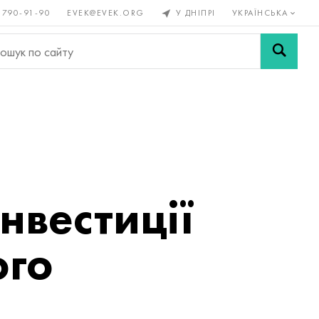
 790-91-90
EVEK@EVEK.ORG
У ДНІПРІ
УКРАЇНСЬКА
рові
Легована
Сітки і
ли
сталь
з'єднання
нвестиції
ого