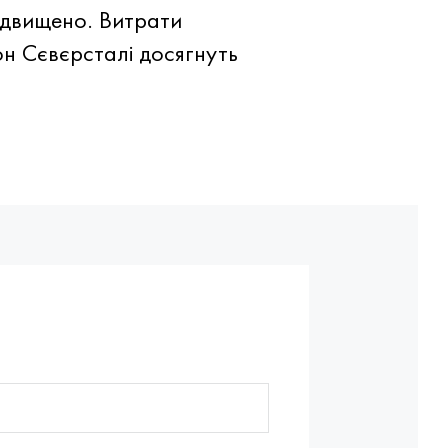
підвищено. Витрати
он Сєвєрсталі досягнуть