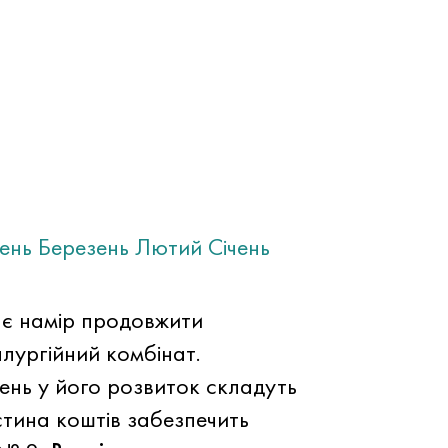
тень
Березень
Лютий
Січень
ає намір продовжити
лургійний комбінат.
ень у його розвиток складуть
стина коштів забезпечить