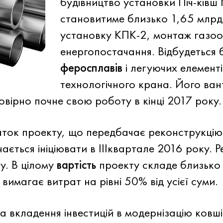
будівництво установки Піч-ківш
становитиме близько 1,65 млрд
установку КПК-2, монтаж газооч
енергопостачання. Відбудеться 
феросплавів
і легуючих елемент
технологічного крана. Його ва
мовірно почне свою роботу в кінці 2017 року.
аток проекту, що передбачає реконструкцію
ається ініціювати в ІІІквартале 2016 року. 
у. В цілому
вартість
проекту складе близько 
 вимагає витрат на рівні 50% від усієї суми.
 вкладення інвестицій в модернізацію ковші