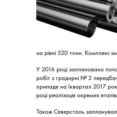
на рівні 520 тонн. Комплекс і
У 2016 році заплановано поч
робіт з градирні № 2 передбач
припаде на Іквартал 2017 рок
році реалізація окремих етапів
Також Северсталь запланувала