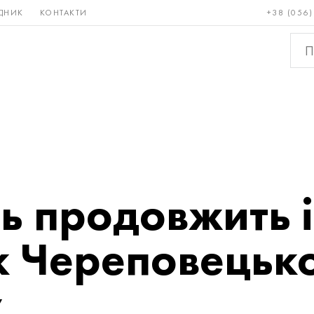
ДНИК
КОНТАКТИ
+38 (056)
Рідкісні і
Бронза, мідь,
Кольо
тугоплавкі
латунь
мета
ь продовжить і
к Череповецьк
у