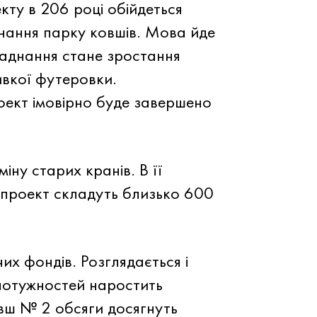
кту в 206 році обійдеться
нання парку ковшів. Мова йде
аднання стане зростання
ивкої футеровки.
оект імовірно буде завершено
ну старих кранів. В її
й проект складуть близько 600
х фондів. Розглядається і
потужностей наростить
івш № 2 обсяги досягнуть