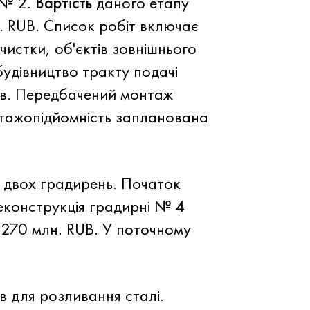
 № 2.
Вартість
даного етапу
. RUB. Список робіт включає
истки, об'єктів зовнішнього
будівництво тракту подачі
ів. Передбачений монтаж
нтажопідйомність запланована
 двох градирень. Початок
Реконструкція градирні № 4
270 млн. RUB. У поточному
в для розливання сталі.