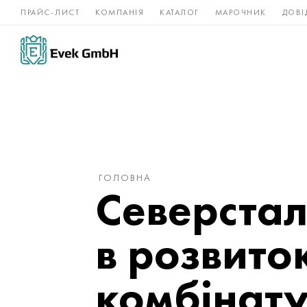
ПРАЙС-ЛИСТ
КОМПАНІЯ
КАТАЛОГ
МАРОЧНИК
ДОВІ
Нікелеві
Титан
нержавійка
сплави
ГОЛОВНА
Северстал
в розвито
комбінат