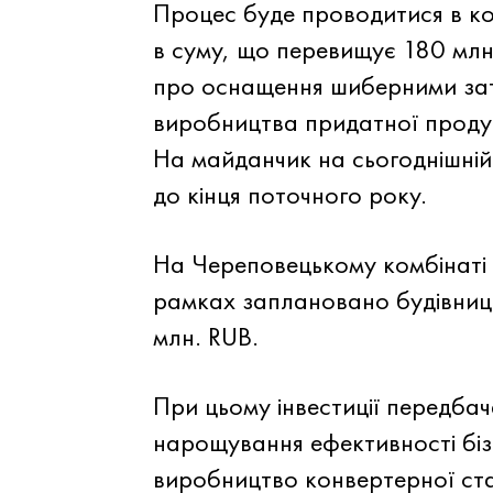
Процес буде проводитися в ко
в суму, що перевищує 180 мл
про оснащення шиберними зат
виробництва придатної продукц
На майданчик на сьогоднішній
до кінця поточного року.
На Череповецькому комбінаті т
рамках заплановано будівницт
млн. RUB.
При цьому інвестиції передбач
нарощування ефективності біз
виробництво конвертерної ста