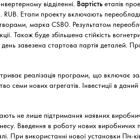
нвертерному відділенні.
Вартість
етапів прое
н. RUB. Етапи проекту включають переоблад
ворами, марка CS80. Результатом переобл
ії. Також буде збільшена стійкість вогнетр
 день завезена стартова партія деталей. Пр
риває реалізація програми, що включає замі
во семи нових агрегатів. Інвестиції в дани
ають не лише підтримання наявних виробничи
несу. Введення в роботу нових виробничих 
лі. При використанні нової установки Піч-к