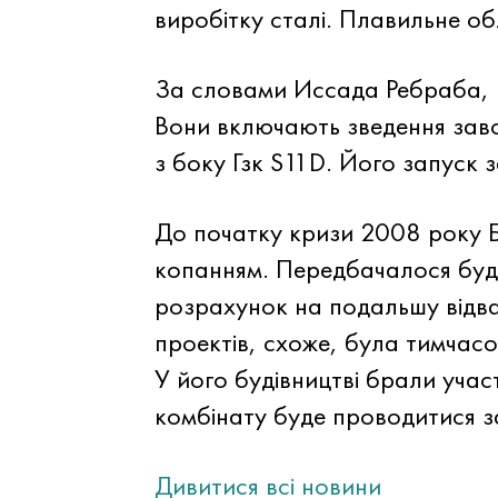
виробітку сталі. Плавильне о
За словами Иссада Ребраба, пр
Вони включають зведення заво
з боку Гзк S11D. Його запуск 
До початку кризи 2008 року 
копанням. Передбачалося будів
розрахунок на подальшу відва
проектів, схоже, була тимчас
У його будівництві брали участ
комбінату буде проводитися 
Дивитися всі новини