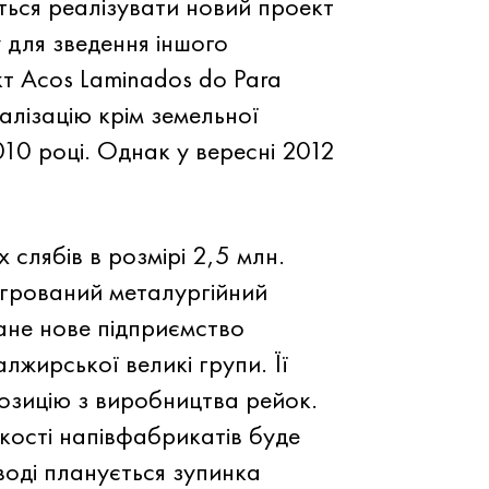
ться реалізувати новий проект
 для зведення іншого
т Acos Laminados do Para
алізацію крім земельної
010 році. Однак у вересні 2012
слябів в розмірі 2,5 млн.
тегрований металургійний
ане нове підприємство
лжирської великі групи. Її
озицію з виробництва рейок.
якості напівфабрикатів буде
воді планується зупинка