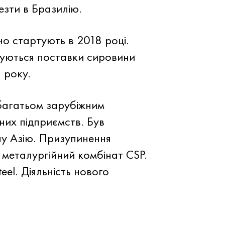
езти в Бразилію.
но стартують в 2018 році.
ануються поставки сировини
 року.
багатьом зарубіжним
них підприємств. Був
ну Азію. Призупинення
 металургійний комбінат CSP.
eel. Діяльність нового