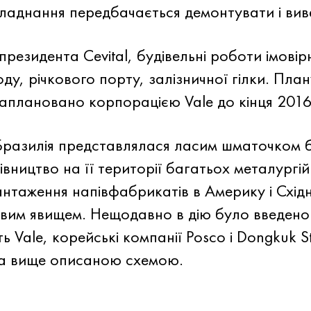
бладнання передбачається демонтувати і вив
езидента Cevital, будівельні роботи імовір
ду, річкового порту, залізничної гілки. Пл
заплановано корпорацією Vale до кінця 2016
Бразилія представлялася ласим шматочком 
ництво на її території багатьох металургій
нтаження напівфабрикатів в Америку і Схід
овим явищем. Нещодавно в дію було введено
ь Vale, корейські компанії Posco і Dongkuk St
за вище описаною схемою.