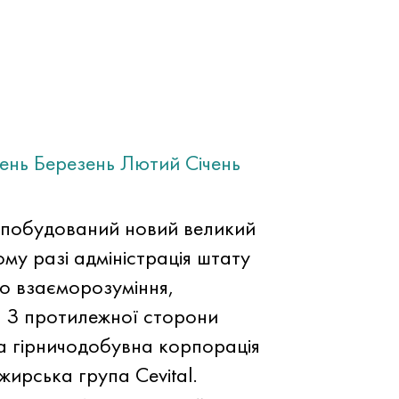
тень
Березень
Лютий
Січень
е побудований новий великий
му разі адміністрація штату
о взаєморозуміння,
 З протилежної сторони
а гірничодобувна корпорація
жирська група Cevital.