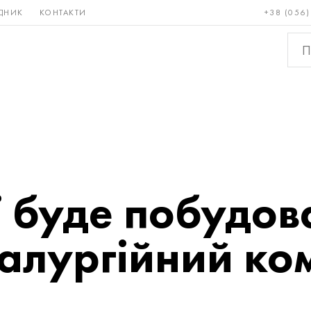
ДНИК
КОНТАКТИ
+38 (056)
Рідкісні і
Бронза, мідь,
Кольо
тугоплавкі
латунь
мета
ї буде побудо
алургійний ко