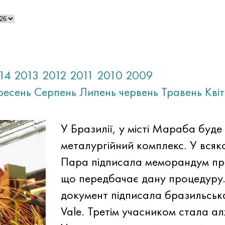
14
2013
2012
2011
2010
2009
ресень
Серпень
Липень
червень
Травень
Кві
У Бразилії, у місті Мараба буд
металургійний комплекс. У всяко
Пара підписала меморандум пр
що передбачає дану процедуру.
документ підписала бразильськ
Vale. Третім учасником стала ал