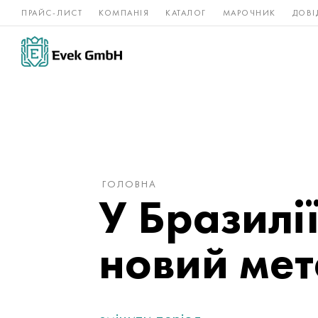
ПРАЙС-ЛИСТ
КОМПАНІЯ
КАТАЛОГ
МАРОЧНИК
ДОВІ
Нікелеві
Титан
нержавійка
сплави
ГОЛОВНА
У Бразилі
новий мет