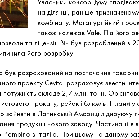
Учасники консорціуму сподіваю
на ділянці, раніше призначеному
комбінату. Металургійний проек
також належав Vale. Під його ре
дозволи та ліцензії. Він був розроблений в 2
ипинила його розробку.
a був розрахований на постачання товарних 
даного проекту Cevital розраховує звести ін
 потужність складе 2,7 млн. тонн. Орієнтов
листового прокату, рейок і блюмів. Плани у а
р зайняти в Латинській Америці лідируючу п
ання продукції нового заводу. Частина її в 
 Piombino в Італію. При цьому на даному за