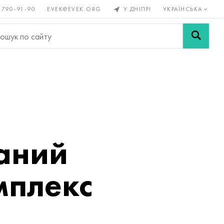
 790-91-90
EVEK@EVEK.ORG
У ДНІПРІ
УКРАЇНСЬКА
рові
Легована
Сітки і
ли
сталь
з'єднання
ваний
мплекс