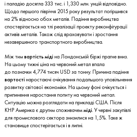
Incotherm
Стрічка, коло, дріт 47НД
Лист, круг, дріт ХН62ВМЮТ
ВТ-35
1.4466 - aisi 310MoLn
10Х17Н13М3Т
2.0872, CuNi10Fe1Mn, Cw352h
Червона латунь
45Г2, 45g2, aisi +1144
Р6М5, 1.3343, hs6-5-2, sw7m
і паладію досягла 333 тис. і 1,330 млн. унцій відповідно.
Щодо першого півріччя 2015 року результат погіршився
Incotest
Стрічка, коло, дріт 47НХР
Лист, круг, дріт ХН62МВКЮ
ПТ-1М сплав, труба
сплав Al6xn
Сплав 10Х18Н18Ю4Д
Кремнисто алюмінієва бронза
C84400, CuSn2ZnPb
Легована конструкційна сталь
Р6М5К5, 1.3243, hs6-5-2-5
на 2% відносно обох металів. Падіння виробництва
спостерігається на тлі реалізації проекту реконфігурації
Jethete M152
Стрічка 49КФ
Лист, круг, дріт ХН63МБ
ПТ-3В
15-7Ph® - 1.4532
11Х11Н2В2МФ
CW301G, C64200
C83600, CuSn5ZnPb
10g2, 10Г2, aisi 1 513
Р6М5Ф3, 1.3344, hs6-5-3
активів металів. Також слід враховувати і зростання
незавершеного транспортного виробництва.
Кобальт 6B
Стрічка, коло, дріт 49К2Ф, 49К2ФА-ВІ
труба ХН65ВМ
ПТ-7М
PH 13-8 Mo - 1.4534
12Х18Н9Т
Кремниста бронза
12Х2Н4А,15NiCr13, 1.5752
Р9М4К8,1.3207
Між тим
вартість міді
на Лондонській біржі прагне вниз.
maraging 250
труба 50Н
ХН65ВМТЮ
2B
1.4542 - 17-4Ph®
13Х11Н2В2МФ
C65500, CuAl11Fe3
АС14, 11SMnPb30
Р12Ф3, 1.3318, sw12
На цьому тижні ціна на червоний метал впала
до позначки 4,774 тисяч USD за тонну. Причина падіння
Рене 41
Стрічка, коло, дріт 50НП
Лист, круг, дріт ХН67МВТЮ
СПТ-2 св
Сustom 455® - 1.4543 - uns s45500
15х11мф
C65620, CuSi3Fe2Zn3
20Г, 20mn5
Р18, 1.3355, hs18-0-1, sw18
вартості
наростаючі очікування подальшого уповільнення
розвитку світової економіки. На цьому фоні очікується і
Maraging 300
Стрічка, коло, дріт 50НХС
Лист, круг, дріт ХН68ВКТЮ
АТ3
1.4545 - 15-5Ph®
15х12внмф
C65100, CuSi1.5
20ХН3А, aisi 4320, 20hn3a
Вуглецева сталь
припинення наростання попиту на червоний метал.
Ситуацію можна розглядати на прикладі США. Після
Maraging 350
Стрічка, коло, дріт 52Н
Труба, круг, сплав ХН68ВМТЮК-вд
3М
1.4548 - 17-4Ph®
15Х12Н2МВФАБ
Оловяно-свинцева бронза
20ХМ, 24CrMo5, 20hm
У10,1.1645, C105W1
КНР Америка є другим споживачем
міді
. У червні закупівлі
для промислового сектора знизилися на 1,5%. Таке ж
MP35N
52К12Ф
ХН70ВМТЮ
ТЛ3
1.4550 - aisi 347
15Х16К5Н2МВФАБ
c92200, CuSn6Zn4Pb2
25ХГМ, 20CrMo5, 1.7264
11G12, 110Г13Л, X120Mn12
становище спостерігається і в липні.