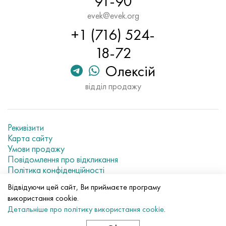
91-90
Хастеллой C-276
40ХФА, 1.7223, aisi 4142
evek@evek.org
+1 (716) 524-
Хастеллой C2000
45Х, 45h, 1.7035
18-72
Хастеллой 3
45ХН2МФА, k2425, 45hnmf
Олексій
Хастеллой x
А40Г, 44smn28, 1.0762, 46s20
відділ продажу
Удимет 500
Рекивізити
Удимет 720
Карта сайту
Умови продажу
Повідомлення про відкликання
Політика конфіденційності
Current metal prices
Відвідуючи цей сайт, Ви приймаєте програму
використання cookie.
© 2007–2026 «Evek GmbH»
Детальніше про політику використання cookie
.
Використання матеріалів сайту без прямого посилання
заборонено.