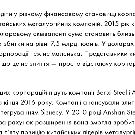
іти у різному фінансовому становищі корпо
тайських металургійних компаній. 2015 рік 
оларовому еквіваленті сума становить близь
 збитки на рівні 7,5 млрд. юанів. У долара
корпорації теж не маленька. Представники 
 що це не злиття — просто відстаючу корпо
х корпорацій підуть компанії Benxi Steel і 
 кінця 2016 року. Компанії анонсували злит
тегруванням бізнесу. У 2010 році Anshan St
і за рахунок розширення вона змогла зробит
 п’яту позицію китайських лідерів металургі