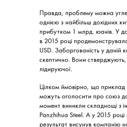
Правда, проблему можна углед
однією з найбільш дохідних ки
прибутком 1 млрд. юанів. У д
в 2015 році продемонструвала
USD. Заборгованість у даній 
скептично. Вони стверджують,
лідируючої.
Цілком ймовірно, що приклад ци
можуть оголосити про союз до
момент виникли складнощі з ін
Panzhihua Steel. А у 2015 роц
результат висунув компанію на