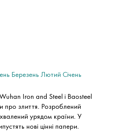
тень
Березень
Лютий
Січень
uhan Iron and Steel і Baosteel
ли про злиття. Розроблений
хвалений урядом країни. У
ипустять нові цінні папери.