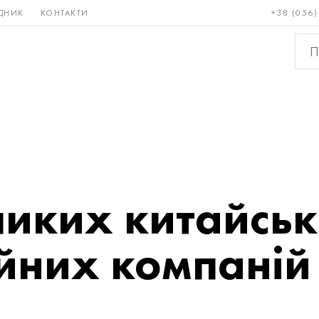
ДНИК
КОНТАКТИ
+38 (056)
Рідкісні і
Бронза, мідь,
Кольо
тугоплавкі
латунь
мета
ликих китайсь
йних компаній 