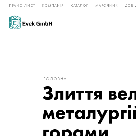
ПРАЙС-ЛИСТ
КОМПАНІЯ
КАТАЛОГ
МАРОЧНИК
ДОВІ
Нікелеві
Титан
нержавійка
сплави
ГОЛОВНА
Злиття ве
металургі
горами