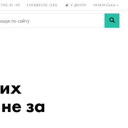
 790-91-90
EVEK@EVEK.ORG
У ДНІПРІ
УКРАЇНСЬКА
рові
Легована
Сітки і
ли
сталь
з'єднання
ких
не за