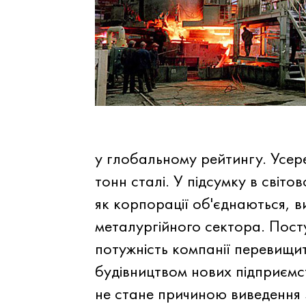
у глобальному рейтингу. Усере
тонн сталі. У підсумку в світо
як корпорації об'єднаються, в
металургійного сектора. Посту
потужність компанії перевищи
будівництвом нових підприємс
не стане причиною виведення 