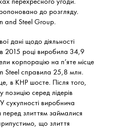
мках перехресного угоди.
пропоновано до розгляду.
n and Steel Group.
вої дані щодо діяльності
l в 2015 році виробила 34,9
вели корпорацію на п’яте місце
n Steel справила 25,8 млн.
це, в КНР шосте. Після того,
у позицію серед лідерів
 У сукупності виробнича
и перед злиттям займалися
 припустимо, що злиття