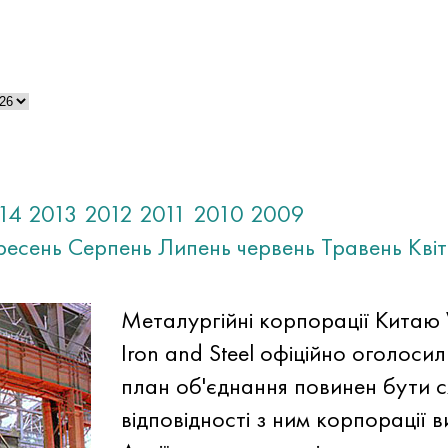
14
2013
2012
2011
2010
2009
ресень
Серпень
Липень
червень
Травень
Кві
Металургійні корпорації Китаю W
Iron and Steel офіційно оголоси
план об'єднання повинен бути с
відповідності з ним корпорації в