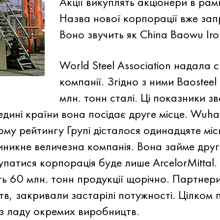
Акції викуплять акціонери в ра
Назва нової корпорації вже за
Воно звучить як China Baowu Iro
World Steel Association надала с
компанії. Згідно з ними Baostee
млн. тонн сталі. Ці показники з
дині країни вона посідає друге місце. Wuha
вому рейтингу Групі дісталося одинадцяте міс
иникне величезна компанія. Вона займе друг
патися корпорація буде лише ArcelorMittal.
ть 60 млн. тонн продукції щорічно. Партнер
тв, закривали застарілі потужності. Цілком
з ладу окремих виробництв.