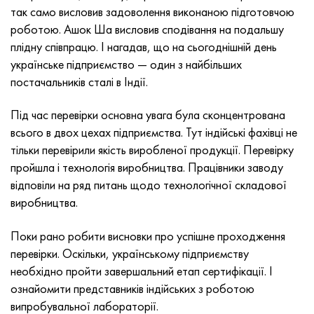
MP159
Стрічка, коло, дріт 56ДГНХ
Лист, круг, дріт ХН73МБТЮ
5B
1.4567 - aisi 304Cu
15Х16Н2АМ
30Х, aisi 5130, 30h
так само висловив задоволення виконаною підготовчою
роботою. Ашок Ша висловив сподівання на подальшу
Multimet n155
Стрічка 68НХВКТЮ
Труба ХН70Ю
ТЛ5
1.4570 - aisi303Cu
18Х11МНФБ
30хгс, 30hgs
плідну співпрацю. І нагадав, що на сьогоднішній день
українське підприємство — один з найбільших
Никрофер 5923 hMo
труба 79НМ
Труба ХН75МБТЮ
АТ-6
1.4574 - Alloy PH 15-7 Mo®
18Х12ВМБФР
30ХГСА, 30hgsa
постачальників сталі в Індії.
Никрофер 6030
Стрічка, коло, дріт 80НМ
Лист, круг, дріт ХН75ТБЮ
МС-6
1.4580 - aisi 316Cb
20Х12ВНМФ
30хгсн2а, 30hgsna
Під час перевірки основна увага була сконцентрована
всього в двох цехах підприємства. Тут індійські фахівці не
Нитроник 40
80НМВ-ВІ
Лист, круг, дріт ХН77ТЮ
14 титан
1.4597 - aisi 204Cu
20Х3МВФ
30хн2ма, 30CrNiMo8
тільки перевірили якість виробленої продукції. Перевірку
пройшла і технологія виробництва. Працівники заводу
Нитроник 50
80НХС
труба ХН77ТЮР
СП -17
Сплав 28 - 1.4563
21НКМТ
30хн3а, 31nicr14
відповіли на ряд питань щодо технологічної складової
виробництва.
Нитроник 60
81НМА
труба ХН78Т
40 титан
Сплав 31 - 1.4562
37Х12Н8Г8МФБ
34хн3ма, 36NiCrMo16, 35NiCrMo16
Поки рано робити висновки про успішне проходження
Нитроник 75
Види прецизійних сплавів
Лист, круг, дріт ХН80ТБЮ
Сплав 254smo® - 1.4547
40Х10С2М
35hgs, 35хгс
перевірки. Оскільки, українському підприємству
необхідно пройти завершальний етап сертифікації. І
Нимоник 80а
термобіметалів
Лист, круг, дріт Н65М
Сплав 926 - 1.4529
40Х9С2
35hgsa, 35ХГСА
ознайомити представників індійських з роботою
випробувальної лабораторії.