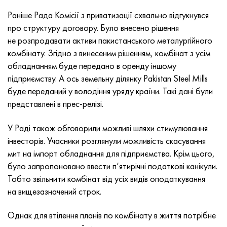
MP159
Стрічка, коло, дріт 56ДГНХ
Лист, круг, дріт ХН73МБТЮ
5B
1.4567 - aisi 304Cu
15Х16Н2АМ
30Х, aisi 5130, 30h
Раніше Рада Комісії з приватизації схвально відгукнувся
про структуру договору. Було внесено рішення
Multimet n155
Стрічка 68НХВКТЮ
Труба ХН70Ю
ТЛ5
1.4570 - aisi303Cu
18Х11МНФБ
30хгс, 30hgs
не розпродавати активи пакистанського металургійного
комбінату. Згідно з винесеним рішенням, комбінат з усім
Никрофер 5923 hMo
труба 79НМ
Труба ХН75МБТЮ
АТ-6
1.4574 - Alloy PH 15-7 Mo®
18Х12ВМБФР
30ХГСА, 30hgsa
обладнанням буде передано в оренду іншому
підприємству. А ось земельну ділянку Pakistan Steel Mills
Никрофер 6030
Стрічка, коло, дріт 80НМ
Лист, круг, дріт ХН75ТБЮ
МС-6
1.4580 - aisi 316Cb
20Х12ВНМФ
30хгсн2а, 30hgsna
буде переданий у володіння уряду країни. Такі дані були
представлені в прес-релізі.
Нитроник 40
80НМВ-ВІ
Лист, круг, дріт ХН77ТЮ
14 титан
1.4597 - aisi 204Cu
20Х3МВФ
30хн2ма, 30CrNiMo8
У Раді також обговорили можливі шляхи стимулювання
Нитроник 50
80НХС
труба ХН77ТЮР
СП -17
Сплав 28 - 1.4563
21НКМТ
30хн3а, 31nicr14
інвесторів. Учасники розглянули можливість скасування
мит на імпорт обладнання для підприємства. Крім цього,
Нитроник 60
81НМА
труба ХН78Т
40 титан
Сплав 31 - 1.4562
37Х12Н8Г8МФБ
34хн3ма, 36NiCrMo16, 35NiCrMo16
було запропоновано ввести п’ятирічні податкові канікули.
Тобто звільнити комбінат від усіх видів оподаткування
Нитроник 75
Види прецизійних сплавів
Лист, круг, дріт ХН80ТБЮ
Сплав 254smo® - 1.4547
40Х10С2М
35hgs, 35хгс
на вищезазначений строк.
Нимоник 80а
термобіметалів
Лист, круг, дріт Н65М
Сплав 926 - 1.4529
40Х9С2
35hgsa, 35ХГСА
Однак для втілення планів по комбінату в життя потрібне