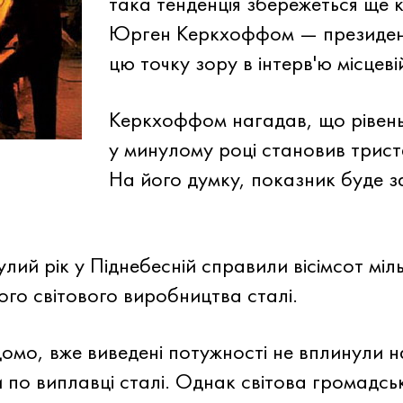
така тенденція збережеться ще к
Юрген Керкхоффом — президент
цю точку зору в інтерв'ю місцевій
Керкхоффом нагадав, що рівен
у минулому році становив триста
На його думку, показник буде 
.
лий рік у Піднебесній справили вісімсот міл
ого світового виробництва сталі.
омо, вже виведені потужності не вплинули н
по виплавці сталі. Однак світова громадськ