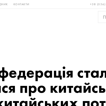
ДНИК
КОНТАКТИ
+38 (056)
Рідкісні і
Бронза, мідь,
Кольо
тугоплавкі
латунь
мета
федерація ста
ся про китайсь
китайських по