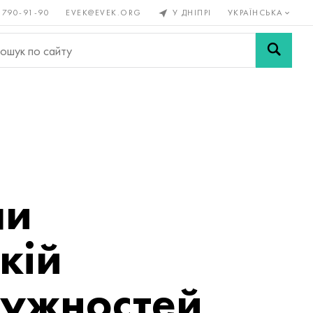
 790-91-90
EVEK@EVEK.ORG
У ДНІПРІ
УКРАЇНСЬКА
рові
Легована
Сітки і
ли
сталь
з'єднання
ли
кій
тужностей