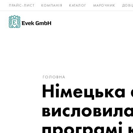
ПРАЙС-ЛИСТ
КОМПАНІЯ
КАТАЛОГ
МАРОЧНИК
ДОВІ
Нікелеві
Титан
нержавійка
сплави
ГОЛОВНА
Німецька 
висловила
програмі 