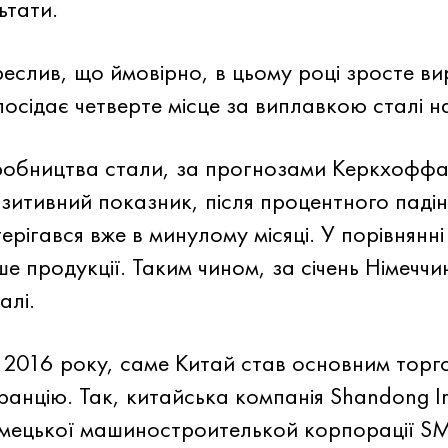
ьтати.
слив, що ймовірно, в цьому році зросте ви
посідає четверте місце за виплавкою сталі н
иробництва стали, за прогнозами Керкхоффа
озитивний показник, після процентного паді
рігався вже в минулому місяці. У порівнянні
ше продукції. Таким чином, за січень Німечч
алі.
2016 року, саме Китай став основним торго
нцію. Так, китайська компанія Shandong Iro
імецької машиностроителькой корпорації SM