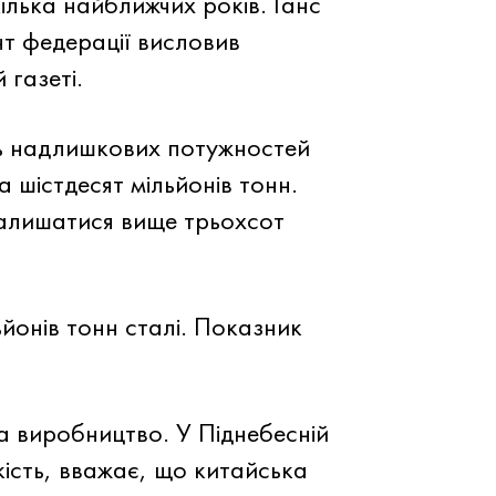
ілька найближчих років. Ганс
 федерації висловив
 газеті.
ь надлишкових потужностей
 шістдесят мільйонів тонн.
залишатися вище трьохсот
ьйонів тонн сталі. Показник
а виробництво. У Піднебесній
ість, вважає, що китайська