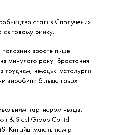
робництво сталі в Сполучених
а світовому ринку.
 показник зросте лише
ння минулого року. Зростання
 з груднем, німецькі металурги
ини виробили більше трьох
вельним партнером німців.
n & Steel Group Co ltd
S. Китайці мають намір