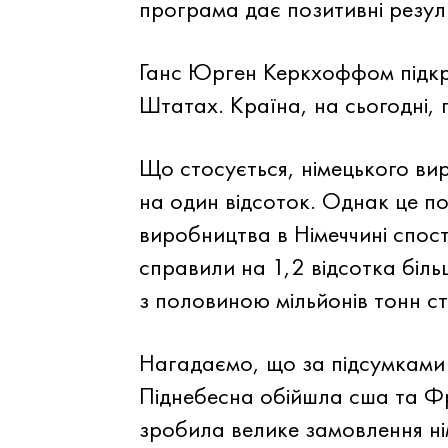
програма дає позитивні резул
Ганс Юрген Керкхоффом підкре
Штатах. Країна, на сьогодні, 
Що стосується, німецького в
на один відсоток. Однак це п
виробництва в Німеччині спосте
справили на 1,2 відсотка біль
з половиною мільйонів тонн ст
Нагадаємо, що за підсумками 
Піднебесна обійшла сша та Фра
зробила велике замовлення н