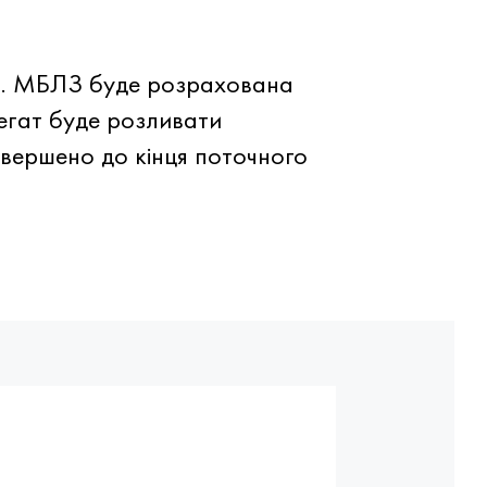
но. МБЛЗ буде розрахована
егат буде розливати
авершено до кінця поточного