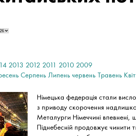
14
2013
2012
2011
2010
2009
ресень
Серпень
Липень
червень
Травень
Кві
Німецька федерація стали висло
з приводу скорочення надлишко
Металурги Німеччині впевнені,
Піднебесній продовжує чинити ти