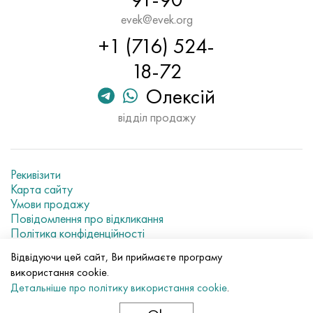
Хастеллой C-276
40ХФА, 1.7223, aisi 4142
evek@evek.org
+1 (716) 524-
Хастеллой C2000
45Х, 45h, 1.7035
18-72
Хастеллой 3
45ХН2МФА, k2425, 45hnmf
Олексій
Хастеллой x
А40Г, 44smn28, 1.0762, 46s20
відділ продажу
Удимет 500
Рекивізити
Удимет 720
Карта сайту
Умови продажу
Повідомлення про відкликання
Політика конфіденційності
Current metal prices
Відвідуючи цей сайт, Ви приймаєте програму
використання cookie.
© 2007–2026 «Evek GmbH»
Детальніше про політику використання cookie
.
Використання матеріалів сайту без прямого посилання
заборонено.