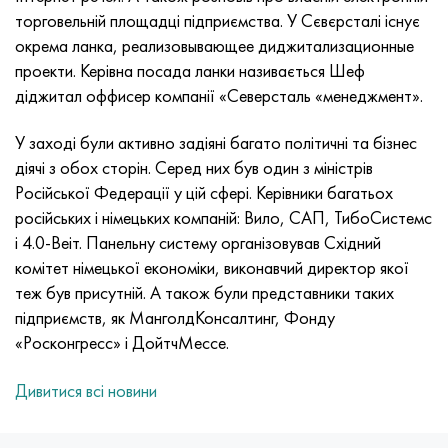
MP159
Стрічка, коло, дріт 56ДГНХ
Лист, круг, дріт ХН73МБТЮ
5B
1.4567 - aisi 304Cu
15Х16Н2АМ
30Х, aisi 5130, 30h
торговельній площадці підприємства. У Сєвєрсталі існує
окрема ланка, реализовывающее диджитализационные
Multimet n155
Стрічка 68НХВКТЮ
Труба ХН70Ю
ТЛ5
1.4570 - aisi303Cu
18Х11МНФБ
30хгс, 30hgs
проекти. Керівна посада ланки називається Шеф
діджитал оффисер компанії «Северсталь «менеджмент».
Никрофер 5923 hMo
труба 79НМ
Труба ХН75МБТЮ
АТ-6
1.4574 - Alloy PH 15-7 Mo®
18Х12ВМБФР
30ХГСА, 30hgsa
У заході були активно задіяні багато політичні та бізнес
Никрофер 6030
Стрічка, коло, дріт 80НМ
Лист, круг, дріт ХН75ТБЮ
МС-6
1.4580 - aisi 316Cb
20Х12ВНМФ
30хгсн2а, 30hgsna
діячі з обох сторін. Серед них був один з міністрів
Російської Федерації у цій сфері. Керівники багатьох
Нитроник 40
80НМВ-ВІ
Лист, круг, дріт ХН77ТЮ
14 титан
1.4597 - aisi 204Cu
20Х3МВФ
30хн2ма, 30CrNiMo8
російських і німецьких компаній: Вило, САП, ТибоСистемс
і 4.0-Веіт. Панельну систему організовував Східний
Нитроник 50
80НХС
труба ХН77ТЮР
СП -17
Сплав 28 - 1.4563
21НКМТ
30хн3а, 31nicr14
комітет німецької економіки, виконавчий директор якої
теж був присутній. А також були представники таких
Нитроник 60
81НМА
труба ХН78Т
40 титан
Сплав 31 - 1.4562
37Х12Н8Г8МФБ
34хн3ма, 36NiCrMo16, 35NiCrMo16
підприємств, як МанголдКонсалтинг, Фонду
«Росконгресс» і ДойтчМессе.
Нитроник 75
Види прецизійних сплавів
Лист, круг, дріт ХН80ТБЮ
Сплав 254smo® - 1.4547
40Х10С2М
35hgs, 35хгс
Дивитися всі новини
Нимоник 80а
термобіметалів
Лист, круг, дріт Н65М
Сплав 926 - 1.4529
40Х9С2
35hgsa, 35ХГСА