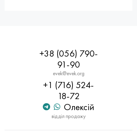
Хастеллой C-276
40ХФА, 1.7223, aisi 4142
Хастеллой C2000
45Х, 45h, 1.7035
Хастеллой 3
45ХН2МФА, k2425, 45hnmf
Хастеллой x
А40Г, 44smn28, 1.0762, 46s20
+38 (056) 790-
91-90
Удимет 500
evek@evek.org
Удимет 720
+1 (716) 524-
18-72
Олексій
відділ продажу