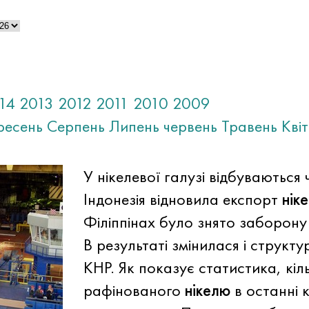
14
2013
2012
2011
2010
2009
ресень
Серпень
Липень
червень
Травень
Кві
У нікелевої галузі відбуваються 
Індонезія відновила експорт
нік
Філіппінах було знято заборону
В результаті змінилася і структу
КНР. Як показує статистика, кіл
рафінованого
нікелю
в останні к