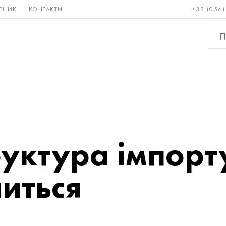
ДНИК
КОНТАКТИ
+38 (056)
Рідкісні і
Бронза, мідь,
Кольо
тугоплавкі
латунь
мета
руктура імпорт
ниться