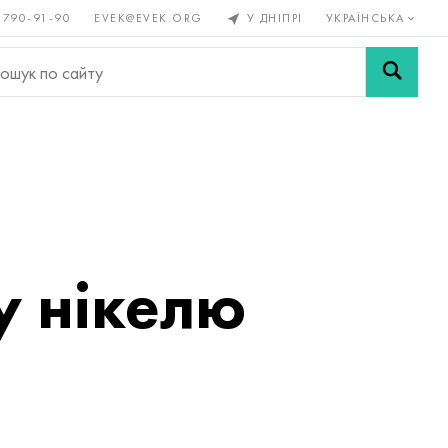
 790-91-90
EVEK@EVEK.ORG
У ДНІПРІ
УКРАЇНСЬКА
рові
Легована
Сітки і
ли
сталь
з'єднання
у нікелю