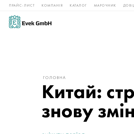
ПРАЙС-ЛИСТ
КОМПАНІЯ
КАТАЛОГ
МАРОЧНИК
ДОВІ
Нікелеві
Титан
нержавійка
сплави
ГОЛОВНА
Китай: ст
знову змі