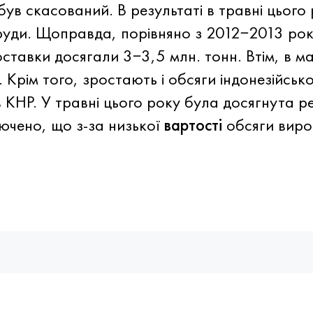
в скасований. В результаті в травні цього 
руди. Щоправда, порівняно з 2012−2013 рок
оставки досягали 3−3,5 млн. тонн. Втім, в 
. Крім того, зростають і обсяги індонезійськ
в КНР. У травні цього року була досягнута 
лючено, що з-за низької
вартості
обсяги вироб