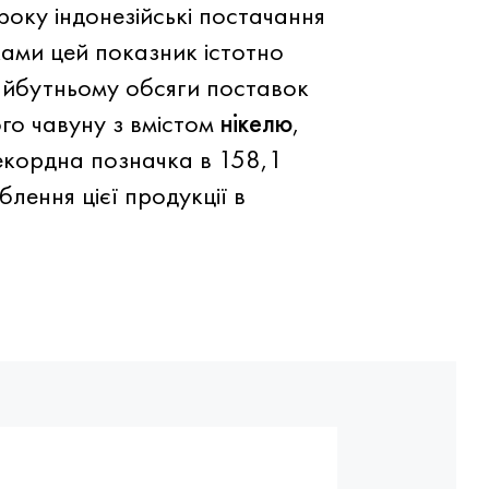
року індонезійські постачання
ами цей показник істотно
майбутньому обсяги поставок
ого чавуну з вмістом
нікелю
,
рекордна позначка в 158,1
лення цієї продукції в