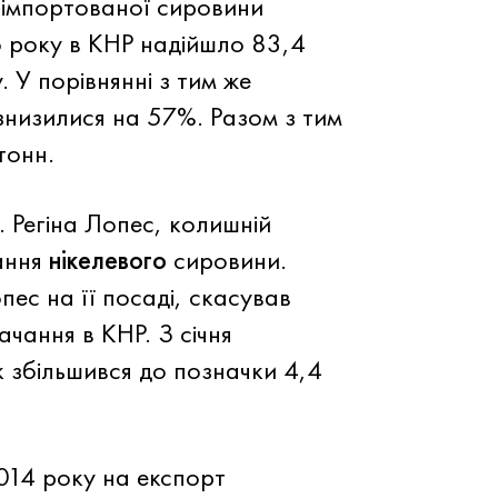
 імпортованої сировини
го року в КНР надійшло 83,4
 У порівнянні з тим же
знизилися на 57%. Разом з тим
тонн.
. Регіна Лопес, колишній
ання
нікелевого
сировини.
ес на її посаді, скасував
чання в КНР. З січня
к збільшився до позначки 4,4
014 року на експорт