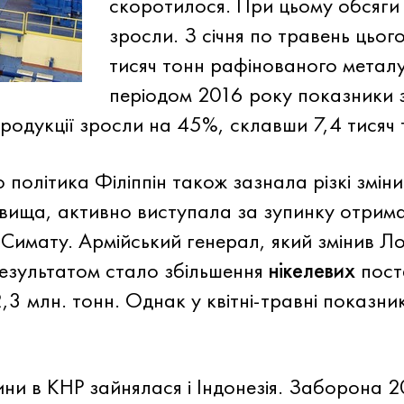
скоротилося. При цьому обсяги
зросли. З січня по травень цьо
тисяч тонн рафінованого металу.
періодом 2016 року показники 
родукції зросли на 45%, склавши 7,4 тисяч 
 політика Філіппін також зазнала різкі зміни
овища, активно виступала за зупинку отрим
Симату. Армійський генерал, який змінив Лоп
езультатом стало збільшення
нікелевих
поста
2,3 млн. тонн. Однак у квітні-травні показни
ни в КНР зайнялася і Індонезія. Заборона 2