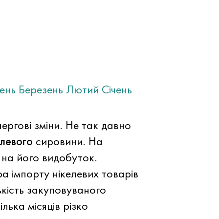
тень
Березень
Лютий
Січень
чергові зміни. Не так давно
елевого
сировини. На
 на його видобуток.
ра імпорту нікелевих товарів
ькість закуповуваного
ілька місяців різко