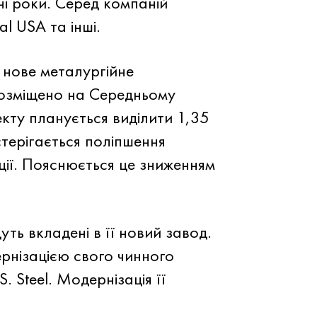
ні роки. Серед компаній
al USA та інші.
 нове металургійне
розміщено на Середньому
кту планується виділити 1,35
терігається поліпшення
ції. Пояснюється це зниженням
ть вкладені в її новий завод.
ернізацією свого чинного
. Steel. Модернізація її