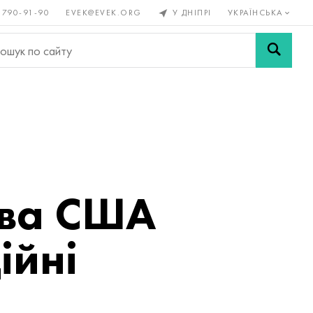
 790-91-90
EVEK@EVEK.ORG
У ДНІПРІ
УКРАЇНСЬКА
рові
Легована
Сітки і
ли
сталь
з'єднання
тва США
ійні