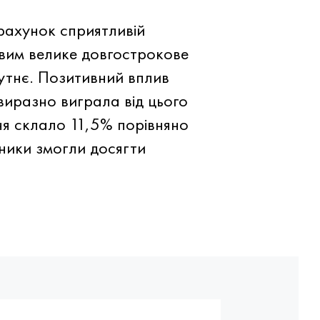
 рахунок сприятливій
ивим велике довгострокове
бутнє. Позитивний вплив
виразно виграла від цього
ння склало 11,5% порівняно
ники змогли досягти