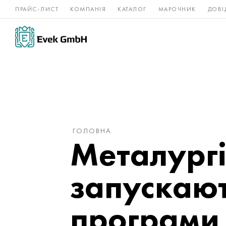
ПРАЙС-ЛИСТ
КОМПАНІЯ
КАТАЛОГ
МАРОЧНИК
ДОВІ
Нікелеві
Титан
нержавійка
сплави
ГОЛОВНА
Металургі
запускают
програми