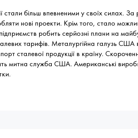
ї стали більш впевненими у своїх силах. За
бляти нові проекти. Крім того, стало можл
е підприємств робить серйозні плани на май
талевих тарифів. Металургійна галузь США 
мпорт сталевої продукції в країну. Скороче
дить митна служба США. Американські вироб
тки.