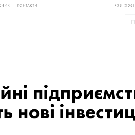
ДНИК
КОНТАКТИ
+38 (056)
Рідкісні і
Бронза, мідь,
Кольо
тугоплавкі
латунь
мета
йні підприємс
ь нові інвестиц