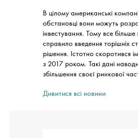
В цілому американські компані
обстановці вони можуть розро
інвестування. Тому все більш
справило введення торішніх с
рішення. Істотно скоротився і
з 2017 роком. Такі дані наво
збільшення своєї ринкової час
Дивитися всі новини