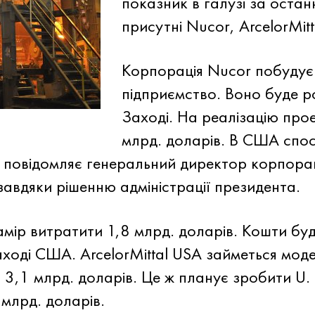
показник в галузі за остан
присутні Nucor, ArcelorMitt
Корпорація Nucor побудує
підприємство. Воно буде 
Заході. На реалізацію прое
млрд. доларів. В США спос
це повідомляє генеральний директор корпора
завдяки рішенню адміністрації президента.
амір витратити 1,8 млрд. доларів. Кошти буду
аході США. ArcelorMittal USA займеться мод
 3,1 млрд. доларів. Це ж планує зробити U. S
 млрд. доларів.