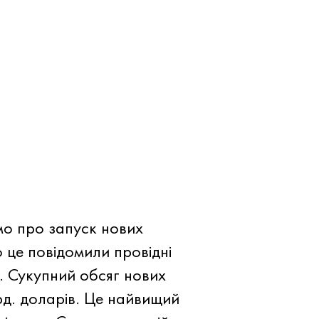
омо про запуск нових
о це повідомили провідні
. Сукупний обсяг нових
рд. доларів. Це найвищий