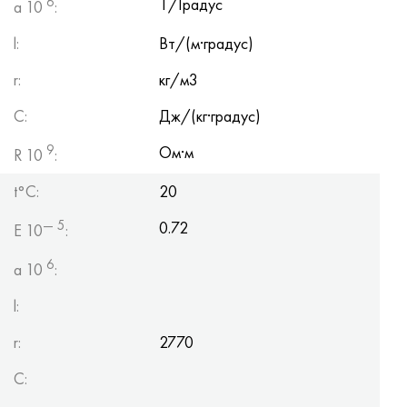
6
1/Градус
a 10
:
l:
Вт/(м·градус)
r:
кг/м3
C:
Дж/(кг·градус)
9
Ом·м
R 10
:
t°С:
20
— 5
0.72
E 10
:
6
a 10
:
l:
r:
2770
C: