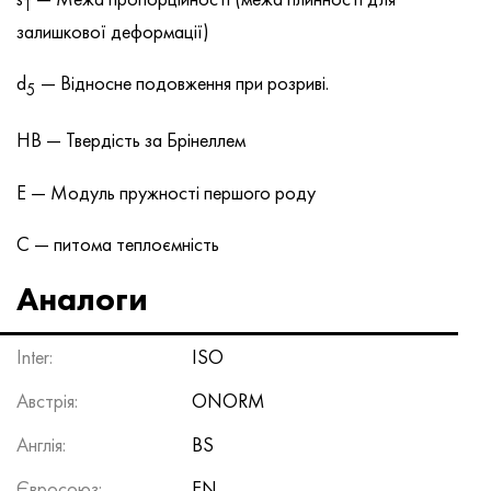
T
залишкової деформації)
d
— Відносне подовження при розриві.
5
HB — Твердість за Брінеллем
E — Модуль пружності першого роду
C — питома теплоємність
Аналоги
Inter:
ISO
Австрія:
ONORM
Англія:
BS
Євросоюз:
EN