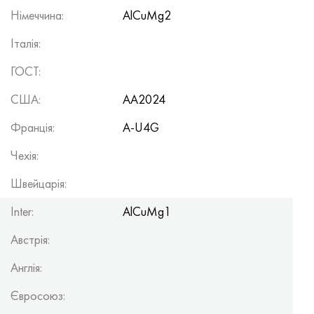
Німеччина:
AlCuMg2
Італія:
ГОСТ:
США:
AA2024
Франція:
A-U4G
Чехія:
Швейцарія:
Inter:
AlCuMg1
Австрія:
Англія:
Євросоюз: