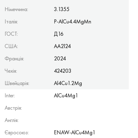
Німеччина:
3.1355
Італія:
P-AlCu4.4MgMn
ГОСТ:
Д16
США:
AA2124
Франція:
2024
Чехія:
424203
Швейцарія:
Al4Cu1.2Mg
Inter:
AlCu4Mg1
Австрія:
Англія:
Євросоюз:
ENAW-AlCu4Mg1