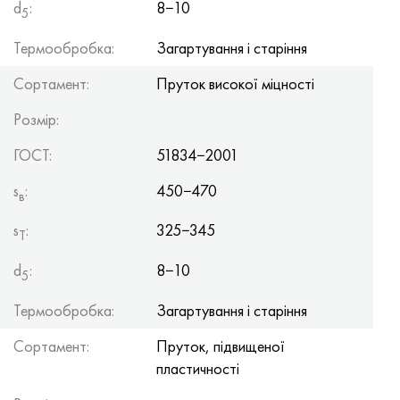
d
:
8−10
Хастеллой C-276
40ХФА, 1.7223, aisi 4142
5
Термообробка:
Загартування і старіння
Хастеллой C2000
45Х, 45h, 1.7035
Сортамент:
Пруток високої міцності
Хастеллой 3
45ХН2МФА, k2425, 45hnmf
Розмір:
Хастеллой x
А40Г, 44smn28, 1.0762, 46s20
ГОСТ:
51834−2001
Удимет 500
s
:
450−470
в
s
:
325−345
Удимет 720
T
d
:
8−10
5
Термообробка:
Загартування і старіння
Сортамент:
Пруток, підвищеної
пластичності