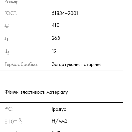
Розмір:
ГОСТ:
51834−2001
s
:
410
в
s
:
265
T
d
:
12
5
Термообробка:
Загартування і старіння
Фізичні властивості матеріалу
t°С:
Градус
— 5
Н/мм2
E 10
: