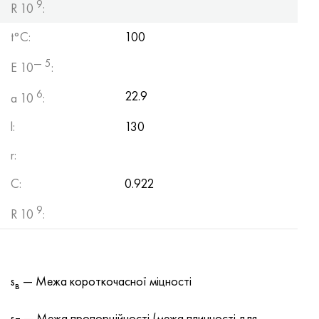
9
R 10
:
t°С:
100
— 5
E 10
:
6
22.9
a 10
:
l:
130
r:
C:
0.922
9
R 10
:
s
— Межа короткочасної міцності
в
s
— Межа пропорційності (межа плинності для