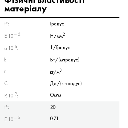
матеріалу
t°:
Градус
— 5
2
E 10
:
Н/мм
6
1/Градус
a 10
:
l:
Вт/(м·градус)
3
r:
кг/м
C:
Дж/(кг·градус)
9
Ом·м
R 10
:
t°:
20
— 5
0.71
E 10
: