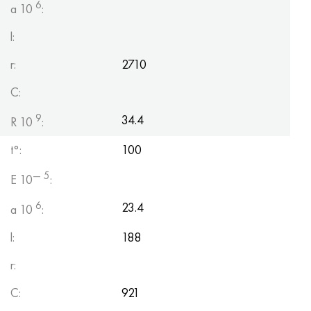
6
a 10
:
l:
r:
2710
C:
9
34.4
R 10
:
t°:
100
— 5
E 10
:
6
23.4
a 10
:
l:
188
r:
C:
921