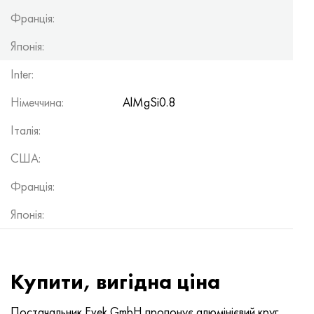
Франція:
Японія:
Inter:
Німеччина:
AlMgSi0.8
Італія:
США:
Франція:
Японія:
Купити, вигідна ціна
Постачальник Evek GmbH пропонує алюмінієвий круг,