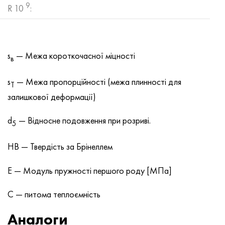
9
R 10
:
s
— Межа короткочасної міцності
в
s
— Межа пропорційності (межа плинності для
T
залишкової деформації)
d
— Відносне подовження при розриві.
5
HB — Твердість за Брінеллем
E — Модуль пружності першого роду [МПа]
C — питома теплоємність
Аналоги