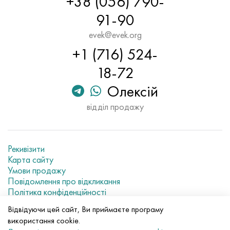
+38 (056) 790-
91-90
evek@evek.org
+1 (716) 524-
18-72
Олексій
відділ продажу
Рекивізити
Карта сайту
Умови продажу
Повідомлення про відкликання
Політика конфіденційності
Current metal prices
Відвідуючи цей сайт, Ви приймаєте програму
використання cookie.
© 2007–2026 «Evek GmbH»