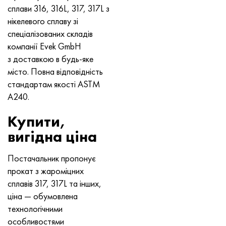
Хастеллой C-276
40ХФА, 1.7223, aisi 4142
сплави 316, 316L, 317, 317L з
нікелевого сплаву зі
Хастеллой C2000
45Х, 45h, 1.7035
спеціалізованих складів
компанії Evek GmbH
Хастеллой 3
45ХН2МФА, k2425, 45hnmf
з доставкою в будь-яке
місто. Повна відповідність
Хастеллой x
А40Г, 44smn28, 1.0762, 46s20
стандартам якості ASTM
A240.
Удимет 500
Купити,
Удимет 720
вигідна ціна
Постачальник пропонує
прокат з жароміцних
сплавів 317, 317L та інших,
ціна — обумовлена
технологічними
особливостями