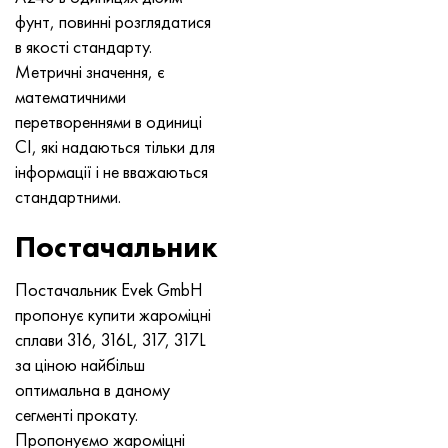
Нимоник 90
Труба прецизійна
Лист, круг, дріт Н70МФВ
AM-350 - ams 5548
45Х14Н14В2М
ас35г2, 36smnpb14, 1.0765
фунт, повинні розглядатися
в якості стандарту.
Нимоник 263
AM-355 - ams 5547
50Х14МФ
38х2н2ма, 34CrNiMo6, 40NiCrMo7
Метричні значення, є
математичними
Haynes 25
Сustom 450® - uns S45000
65Х13
40хн2ма, 34CrNiMo4, 36hnm
перетвореннями в одиниці
СІ, які надаються тільки для
Хайнс 188
Greek Ascoloy 418
90Х18МФ
38ХС, 37hs
інформації і не вважаються
стандартними.
Haynes 230
Труба корозійно-стійка
95Х18
38ХА, 37Cr4, aisi 5135
Постачальник
Хастеллой b2
38ХН3МФА, 35nicrmov12-5
Постачальник Evek GmbH
Хастеллой b3
40Г, 40Mn4, aisi 1035
пропонує купити жароміцні
сплави 316, 316L, 317, 317L
Хастеллой c4
38ХМ, 42CrMo4, aisi 1.7225
за ціною найбільш
оптимальна в даному
Хастеллой c22
40ХН, 36NiCr6, aisi 3135
сегменті прокату.
Пропонуємо жароміцні