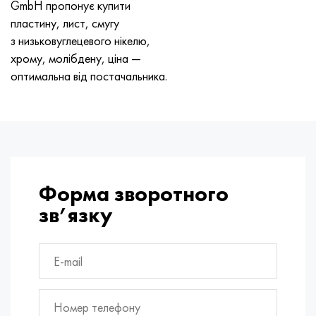
GmbH пропонує купити
Хастеллой C-276
40ХФА, 1.7223, aisi 4142
пластину, лист, смугу
з низьковуглецевого нікелю,
Хастеллой C2000
45Х, 45h, 1.7035
хрому, молібдену, ціна —
оптимальна від постачальника.
Хастеллой 3
45ХН2МФА, k2425, 45hnmf
Хастеллой x
А40Г, 44smn28, 1.0762, 46s20
Удимет 500
Удимет 720
Форма зворотного
зв’язку