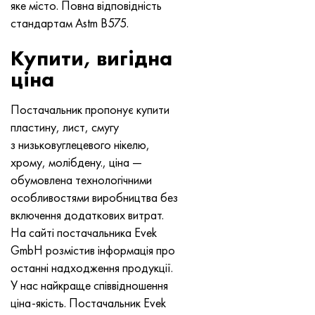
яке місто. Повна відповідність
Нимоник 90
Труба прецизійна
Лист, круг, дріт Н70МФВ
AM-350 - ams 5548
45Х14Н14В2М
ас35г2, 36smnpb14, 1.0765
стандартам Astm B575.
Нимоник 263
AM-355 - ams 5547
50Х14МФ
38х2н2ма, 34CrNiMo6, 40NiCrMo7
Купити, вигідна
ціна
Haynes 25
Сustom 450® - uns S45000
65Х13
40хн2ма, 34CrNiMo4, 36hnm
Постачальник пропонує купити
Хайнс 188
Greek Ascoloy 418
90Х18МФ
38ХС, 37hs
пластину, лист, смугу
з низьковуглецевого нікелю,
Haynes 230
Труба корозійно-стійка
95Х18
38ХА, 37Cr4, aisi 5135
хрому, молібдену., ціна —
обумовлена технологічними
Хастеллой b2
38ХН3МФА, 35nicrmov12-5
особливостями виробництва без
включення додаткових витрат.
Хастеллой b3
40Г, 40Mn4, aisi 1035
На сайті постачальника Evek
GmbH розмістив інформація про
Хастеллой c4
38ХМ, 42CrMo4, aisi 1.7225
останні надходження продукції.
У нас найкраще співвідношення
Хастеллой c22
40ХН, 36NiCr6, aisi 3135
ціна-якість. Постачальник Evek