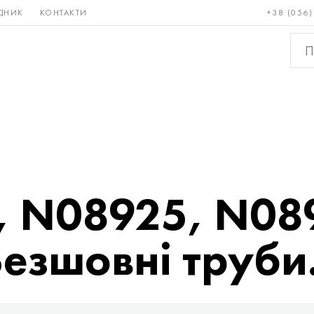
ДНИК
КОНТАКТИ
+38 (056)
Рідкісні і
Бронза, мідь,
Кольо
тугоплавкі
латунь
мета
, N08925, N08
езшовні труби