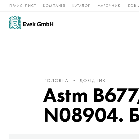
ПРАЙС-ЛИСТ
КОМПАНІЯ
КАТАЛОГ
МАРОЧНИК
ДОВІ
Нікелеві
Титан
нержавійка
сплави
ГОЛОВНА
ДОВІДНИК
Astm B677
N08904. Б