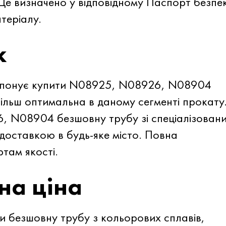
 Це визначено у відповідному Паспорт безпе
теріалу.
к
опонує купити N08925, N08926, N08904
ільш оптимальна в даному сегменті прокату
 N08904 безшовну трубу зі спеціалізован
 доставкою в будь-яке місто. Повна
ртам якості.
на ціна
 безшовну трубу з кольорових сплавів,