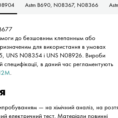
08904
Astm B690, N08367, N08366
Ast
B677
имоги до безшовним клепанным або
призначеним для використання в умовах
925, UNS N08354 і UNS N08926. Вироби
й специфікації, в даний час регламентують
312M
.
я
ипробуванням — на хімічний аналіз, на розтя
ний електричний тест. Матеріали повинні