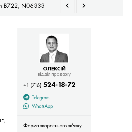
m B722, N06333
Astm B729, N08026, N08
ОЛЕКСІЙ
відділ продажу
524-18-72
+1 (716)
Telegram
WhatsApp
г,
Форма зворотнього зв'язку