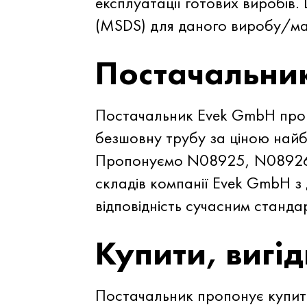
експлуатації готових виробів.
(MSDS) для даного виробу/ма
Постачальни
Постачальник Evek GmbH пр
безшовну трубу за ціною найб
Пропонуємо N08925, N08926,
складів компанії Evek GmbH з
відповідність сучасним станда
Купити, вигід
Постачальник пропонує купити