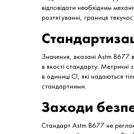
відповідати необхідним механ
розтягуванні, границя текучос
Стандартиза
Значення, вказані Astm B677 
в якості стандарту. Метричні
в одиниці СІ, які надаються ті
стандартними.
Заходи безп
Стандарт Astm B677 не регла