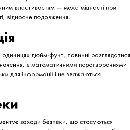
ічним властивостям — межа міцності при
ті, відносне подовження.
ція
в одиницях дюйм-фунт, повинні розглядатис
 значення, є математичними перетвореннями
льки для інформації і не вважаються
еки
ментує заходи безпеки, що стосуються