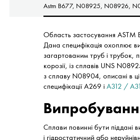
8, N08028
Astm B677, N08925, N08926, N
Область застосування ASTM 
Дана специфікація охоплює в
загартованим труб і трубок, 
корозії, із сплавів UNS N08
з сплаву N08904, описані в ці
специфікації A269 і
A312 / A
Випробуванн
Сплави повинні бути піддані в
і гідростатичний або неруйнів