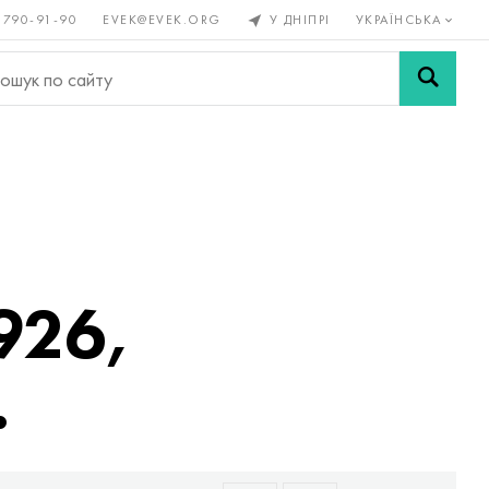
 790-91-90
EVEK@EVEK.ORG
У ДНІПРІ
УКРАЇНСЬКА
рові
Легована
Сітки і
ли
сталь
з'єднання
926,
.