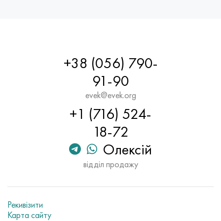
Хастеллой C-276
40ХФА, 1.7223, aisi 4142
Хастеллой C2000
45Х, 45h, 1.7035
Хастеллой 3
45ХН2МФА, k2425, 45hnmf
+38 (056) 790-
91-90
Хастеллой x
А40Г, 44smn28, 1.0762, 46s20
evek@evek.org
Удимет 500
+1 (716) 524-
18-72
Удимет 720
Олексій
відділ продажу
Рекивізити
Карта сайту