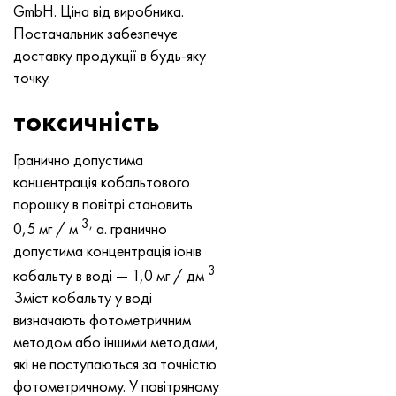
GmbH. Ціна від виробника.
Хастеллой C-276
40ХФА, 1.7223, aisi 4142
Постачальник забезпечує
доставку продукції в будь-яку
Хастеллой C2000
45Х, 45h, 1.7035
точку.
Хастеллой 3
45ХН2МФА, k2425, 45hnmf
токсичність
Хастеллой x
А40Г, 44smn28, 1.0762, 46s20
Гранично допустима
концентрація кобальтового
Удимет 500
порошку в повітрі становить
3,
0,5 мг / м
а. гранично
Удимет 720
допустима концентрація іонів
3.
кобальту в воді — 1,0 мг / дм
Зміст кобальту у воді
визначають фотометричним
методом або іншими методами,
які не поступаються за точністю
фотометричному. У повітряному