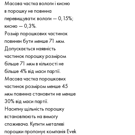
Масова частка вологи і кисню
Нимоник 90
Труба прецизійна
Лист, круг, дріт Н70МФВ
AM-350 - ams 5548
45Х14Н14В2М
ас35г2, 36smnpb14, 1.0765
в порошку не повинна
перевищувати: вологи — 0,15%;
Нимоник 263
AM-355 - ams 5547
50Х14МФ
38х2н2ма, 34CrNiMo6, 40NiCrMo7
кисню — 0,3%.
Розмір порошкових частинок
Haynes 25
Сustom 450® - uns S45000
65Х13
40хн2ма, 34CrNiMo4, 36hnm
повинен бути менше 71 мкм.
Допускається наявність
Хайнс 188
Greek Ascoloy 418
90Х18МФ
38ХС, 37hs
частинок порошку розміром
більше 71 мкм в кількості не
Haynes 230
Труба корозійно-стійка
95Х18
38ХА, 37Cr4, aisi 5135
більше 4% від маси партії.
Масова частка порошкових
Хастеллой b2
38ХН3МФА, 35nicrmov12-5
частинок розміром менше 45
мкм повинна становити не менше
Хастеллой b3
40Г, 40Mn4, aisi 1035
30% від маси партії.
Насипну щільність порошку
Хастеллой c4
38ХМ, 42CrMo4, aisi 1.7225
встановлюють на вимогу
споживача. Купити металеві
Хастеллой c22
40ХН, 36NiCr6, aisi 3135
порошки пропонує компанія Evek