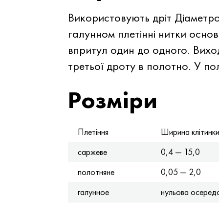
Використовують дріт Діаметро
галунном плетінні нитки основ
впритул один до одного. Виход
третьої дроту в полотно. У по
Розміри
Плетіння
Ширина клітинк
саржеве
0,4 — 15,0
полотняне
0,05 — 2,0
галунное
нульова осеред