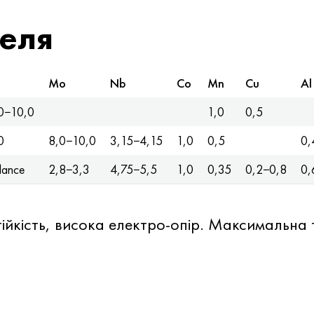
еля
Mo
Nb
Co
Mn
Cu
Al
0−10,0
1,0
0,5
0
8,0−10,0
3,15−4,15
1,0
0,5
0,
lance
2,8−3,3
4,75−5,5
1,0
0,35
0,2−0,8
0,
стійкість, висока електро-опір. Максимальн