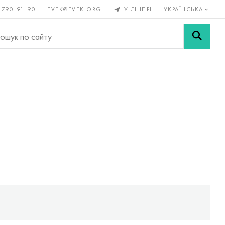
 790-91-90
EVEK@EVEK.ORG
У ДНІПРІ
УКРАЇНСЬКА
рові
Легована
Сітки і
ли
сталь
з'єднання