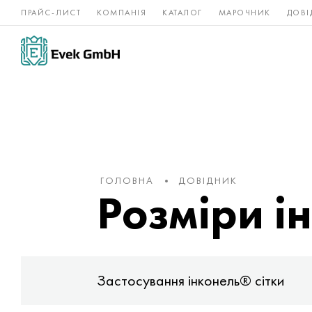
ПРАЙС-ЛИСТ
КОМПАНІЯ
КАТАЛОГ
МАРОЧНИК
ДОВІ
Нікелеві
Титан
нержавійка
сплави
ГОЛОВНА
ДОВІДНИК
Розміри і
Застосування інконель® сітки