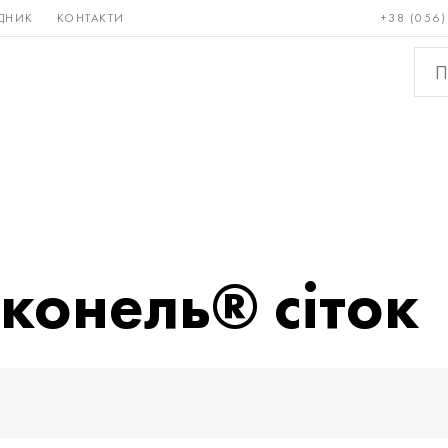
ДНИК
КОНТАКТИ
+38 (056)
Рідкісні і
Бронза, мідь,
Кольо
тугоплавкі
латунь
мета
нконель® сіток