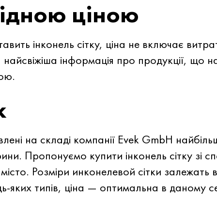
гідною ціною
ить інконель сітку, ціна не включає витрат
 найсвіжіша інформація про продукції, що н
ою.
к
авлені на складі компанії Evek GmbH найбіл
ни. Пропонуємо купити інконель сітку зі сп
місто. Розміри инконелевой сітки залежать 
ь-яких типів, ціна — оптимальна в даному с