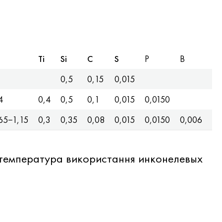
Ti
Si
C
S
P
B
0,5
0,15
0,015
4
0,4
0,5
0,1
0,015
0,0150
65−1,15
0,3
0,35
0,08
0,015
0,0150
0,006
а температура використання инконелевых