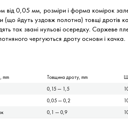
м від 0,05 мм, розміри і форма комірок зал
и (що йдуть уздовж полотна) товщі дротів к
ять так звані нульові осередку. Саржеве пл
лотняного чергуються дроту основи і качка.
и, mm
Товщина дроту, mm
Ш
0,15 — 1,5
1
0,05 — 0,2
1
ок
0,1 — 0,9
1