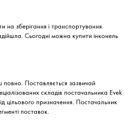
и на зберігання і транспортування.
адійшла. Сьогодні можна купити інконель
ьш повно. Поставляється зазвичай
еціалізованих складів постачальника Evek
від цільового призначення. Постачальник
егменті поставок.