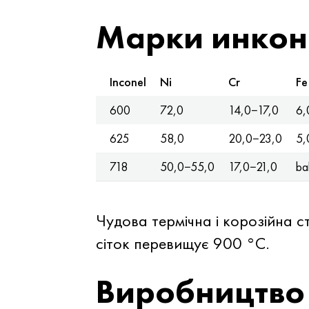
Марки инкон
Inconel
Ni
Cr
Fe
600
72,0
14,0−17,0
6,
625
58,0
20,0−23,0
5,
718
50,0−55,0
17,0−21,0
ba
Чудова термічна і корозійна 
сіток перевищує 900 °C.
Виробництво