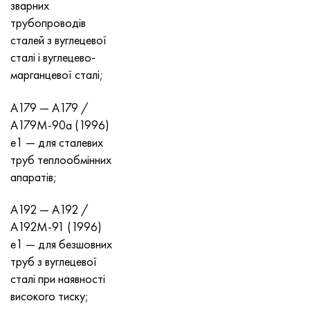
зварних
трубопроводів
сталей з вуглецевої
сталі і вуглецево-
марганцевої сталі;
A179 — A179 /
A179M-90a (1996)
e1 — для сталевих
труб теплообмінних
апаратів;
A192 — A192 /
A192M-91 (1996)
e1 — для безшовних
труб з вуглецевої
сталі при наявності
високого тиску;