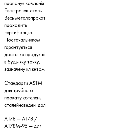
пропонує компанія
Хастеллой C-276
40ХФА, 1.7223, aisi 4142
Електровек-сталь.
Весь металопрокат
Хастеллой C2000
45Х, 45h, 1.7035
проходить
сертифікацію.
Хастеллой 3
45ХН2МФА, k2425, 45hnmf
Постачальником
гарантується
Хастеллой x
А40Г, 44smn28, 1.0762, 46s20
доставка продукції
в будь-яку точку,
Удимет 500
зазначену клієнтом.
Удимет 720
Стандарти ASTM
для трубного
прокату котелень
сталейнаведені далі:
A178 — A178 /
A178M-95 — для