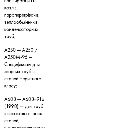
при виробництві
котлів,
пароперегрівачів,
теплообмінників і
конденсаторних
труб;
A250 — A250 /
A250M-95 —
Специфікація для
зварних труб із
сталей феритного
класу;
A608 — A608−91a
(1998) — для труб
з високолегованих
сталей,
що застосовуються