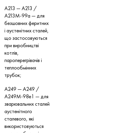
A213 — A213 /
A213M-99a — для
безшовних феритних
і аустенітних сталей,
що застосовуються
при виробництві
котлів,
пароперегрівачів і
теплообмінних
трубок;
A249 — A249 /
A249M-98e1 — для
зварювальних сталей
аустенітного
сталевого, які
використовуються