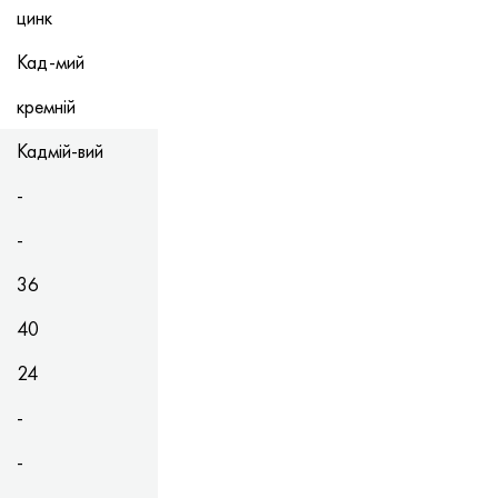
цинк
Кад-мий
кремній
Кадмій-вий
-
-
36
40
24
-
-