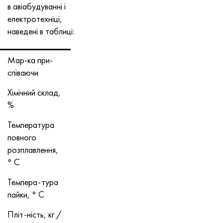
в авіабудуванні і
електротехніці,
наведені в таблиці:
Мар-ка при-
співаючи
Хімічний склад,
%
Температура
повного
розплавлення,
° С
Темпера-тура
пайки, ° С
Пліт-ність, кг /