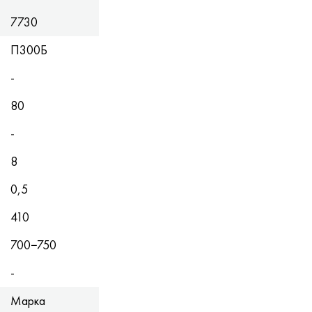
7730
П300Б
-
80
-
8
0,5
410
700−750
-
Марка