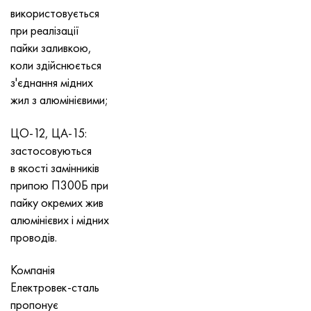
Хастеллой C-276
40ХФА, 1.7223, aisi 4142
використовується
при реалізації
Хастеллой C2000
45Х, 45h, 1.7035
пайки заливкою,
коли здійснюється
Хастеллой 3
45ХН2МФА, k2425, 45hnmf
з'єднання мідних
жил з алюмінієвими;
Хастеллой x
А40Г, 44smn28, 1.0762, 46s20
ЦО-12, ЦА-15:
Удимет 500
застосовуються
в якості замінників
Удимет 720
припою П300Б при
пайку окремих жив
алюмінієвих і мідних
проводів.
Компанія
Електровек-сталь
пропонує