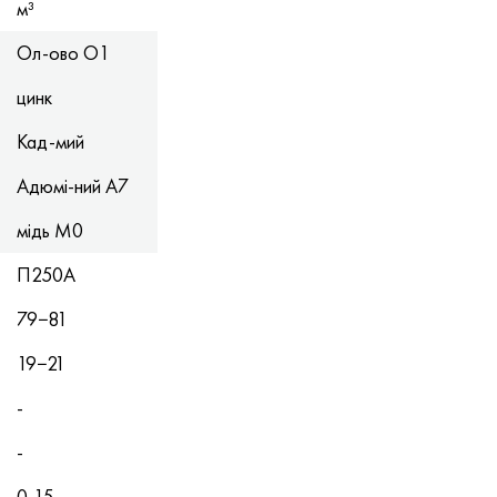
м³
Ол-ово О1
цинк
Кад-мий
Адюмі-ний А7
мідь М0
П250А
79−81
19−21
-
-
0,15