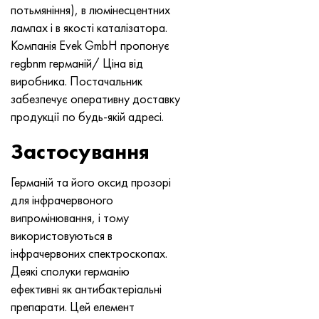
Нимоник 90
Труба прецизійна
Лист, круг, дріт Н70МФВ
AM-350 - ams 5548
45Х14Н14В2М
ас35г2, 36smnpb14, 1.0765
потьмяніння), в люмінесцентних
лампах і в якості каталізатора.
Нимоник 263
AM-355 - ams 5547
50Х14МФ
38х2н2ма, 34CrNiMo6, 40NiCrMo7
Компанія Evek GmbH пропонує
regbnm германій/ Ціна від
Haynes 25
Сustom 450® - uns S45000
65Х13
40хн2ма, 34CrNiMo4, 36hnm
виробника. Постачальник
забезпечує оперативну доставку
Хайнс 188
Greek Ascoloy 418
90Х18МФ
38ХС, 37hs
продукції по будь-якій адресі.
Застосування
Haynes 230
Труба корозійно-стійка
95Х18
38ХА, 37Cr4, aisi 5135
Германій та його оксид прозорі
Хастеллой b2
38ХН3МФА, 35nicrmov12-5
для інфрачервоного
випромінювання, і тому
Хастеллой b3
40Г, 40Mn4, aisi 1035
використовуються в
інфрачервоних спектроскопах.
Хастеллой c4
38ХМ, 42CrMo4, aisi 1.7225
Деякі сполуки германію
ефективні як антибактеріальні
Хастеллой c22
40ХН, 36NiCr6, aisi 3135
препарати. Цей елемент