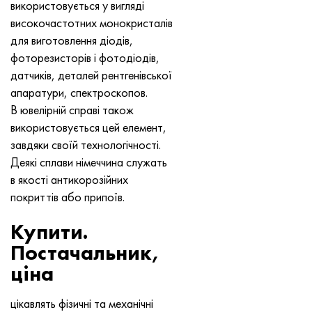
використовується у вигляді
Хастеллой C-276
40ХФА, 1.7223, aisi 4142
високочастотних монокристалів
для виготовлення діодів,
Хастеллой C2000
45Х, 45h, 1.7035
фоторезисторів і фотодіодів,
датчиків, деталей рентгенівської
Хастеллой 3
45ХН2МФА, k2425, 45hnmf
апаратури, спектроскопов.
В ювелірній справі також
Хастеллой x
А40Г, 44smn28, 1.0762, 46s20
використовується цей елемент,
завдяки своїй технологічності.
Удимет 500
Деякі сплави німеччина служать
в якості антикорозійних
Удимет 720
покриттів або припоїв.
Купити.
Постачальник,
ціна
цікавлять фізичні та механічні