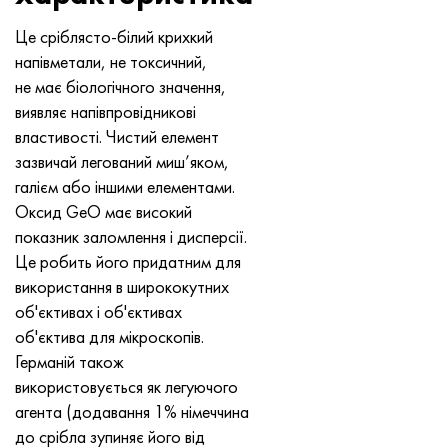
MP159
Стрічка, коло, дріт 56ДГНХ
Лист, круг, дріт ХН73МБТЮ
5B
1.4567 - aisi 304Cu
15Х16Н2АМ
30Х, aisi 5130, 30h
Це сріблясто-білий крихкий
Multimet n155
Стрічка 68НХВКТЮ
Труба ХН70Ю
ТЛ5
1.4570 - aisi303Cu
18Х11МНФБ
30хгс, 30hgs
напівметали, не токсичний,
не має біологічного значення,
Никрофер 5923 hMo
труба 79НМ
Труба ХН75МБТЮ
АТ-6
1.4574 - Alloy PH 15-7 Mo®
18Х12ВМБФР
30ХГСА, 30hgsa
виявляє напівпровідникові
властивості. Чистий елемент
Никрофер 6030
Стрічка, коло, дріт 80НМ
Лист, круг, дріт ХН75ТБЮ
МС-6
1.4580 - aisi 316Cb
20Х12ВНМФ
30хгсн2а, 30hgsna
зазвичай легований миш’яком,
галієм або іншими елементами.
Нитроник 40
80НМВ-ВІ
Лист, круг, дріт ХН77ТЮ
14 титан
1.4597 - aisi 204Cu
20Х3МВФ
30хн2ма, 30CrNiMo8
Оксид GeO має високий
показник заломлення і дисперсії.
Нитроник 50
80НХС
труба ХН77ТЮР
СП -17
Сплав 28 - 1.4563
21НКМТ
30хн3а, 31nicr14
Це робить його придатним для
використання в ширококутних
Нитроник 60
81НМА
труба ХН78Т
40 титан
Сплав 31 - 1.4562
37Х12Н8Г8МФБ
34хн3ма, 36NiCrMo16, 35NiCrMo16
об'єктивах і об'єктивах
об'єктива для мікроскопів.
Нитроник 75
Види прецизійних сплавів
Лист, круг, дріт ХН80ТБЮ
Сплав 254smo® - 1.4547
40Х10С2М
35hgs, 35хгс
Германій також
використовується як легуючого
Нимоник 80а
термобіметалів
Лист, круг, дріт Н65М
Сплав 926 - 1.4529
40Х9С2
35hgsa, 35ХГСА
агента (додавання 1% німеччина
до срібла зупиняє його від