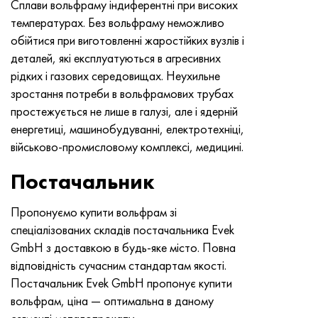
Сплави вольфраму індиферентні при високих
MP159
Стрічка, коло, дріт 56ДГНХ
Лист, круг, дріт ХН73МБТЮ
5B
1.4567 - aisi 304Cu
15Х16Н2АМ
30Х, aisi 5130, 30h
температурах. Без вольфраму неможливо
обійтися при виготовленні жаростійких вузлів і
Multimet n155
Стрічка 68НХВКТЮ
Труба ХН70Ю
ТЛ5
1.4570 - aisi303Cu
18Х11МНФБ
30хгс, 30hgs
деталей, які експлуатуються в агресивних
рідких і газових середовищах. Неухильне
Никрофер 5923 hMo
труба 79НМ
Труба ХН75МБТЮ
АТ-6
1.4574 - Alloy PH 15-7 Mo®
18Х12ВМБФР
30ХГСА, 30hgsa
зростання потреби в вольфрамових трубах
простежується не лише в галузі, але і ядерній
Никрофер 6030
Стрічка, коло, дріт 80НМ
Лист, круг, дріт ХН75ТБЮ
МС-6
1.4580 - aisi 316Cb
20Х12ВНМФ
30хгсн2а, 30hgsna
енергетиці, машинобудуванні, електротехніці,
військово-промисловому комплексі, медицині.
Нитроник 40
80НМВ-ВІ
Лист, круг, дріт ХН77ТЮ
14 титан
1.4597 - aisi 204Cu
20Х3МВФ
30хн2ма, 30CrNiMo8
Постачальник
Нитроник 50
80НХС
труба ХН77ТЮР
СП -17
Сплав 28 - 1.4563
21НКМТ
30хн3а, 31nicr14
Пропонуємо купити вольфрам зі
Нитроник 60
81НМА
труба ХН78Т
40 титан
Сплав 31 - 1.4562
37Х12Н8Г8МФБ
34хн3ма, 36NiCrMo16, 35NiCrMo16
спеціалізованих складів постачальника Evek
GmbH з доставкою в будь-яке місто. Повна
Нитроник 75
Види прецизійних сплавів
Лист, круг, дріт ХН80ТБЮ
Сплав 254smo® - 1.4547
40Х10С2М
35hgs, 35хгс
відповідність сучасним стандартам якості.
Постачальник Evek GmbH пропонує купити
Нимоник 80а
термобіметалів
Лист, круг, дріт Н65М
Сплав 926 - 1.4529
40Х9С2
35hgsa, 35ХГСА
вольфрам, ціна — оптимальна в даному