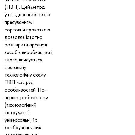
Хастеллой C-276
40ХФА, 1.7223, aisi 4142
(ПВП). Цей метод
у поєднанні з ковкою
Хастеллой C2000
45Х, 45h, 1.7035
пресуванням і
сортовий прокаткою
Хастеллой 3
45ХН2МФА, k2425, 45hnmf
дозволяє істотно
розширити арсенал
Хастеллой x
А40Г, 44smn28, 1.0762, 46s20
засобів виробництва і
вдало вписується
Удимет 500
в загальну
технологічну схему.
Удимет 720
ПВП має ряд
особливостей. По-
перше, робочі валки
(технологічний
інструмент)
універсальні, їх
калібрування ніяк
не залежить від