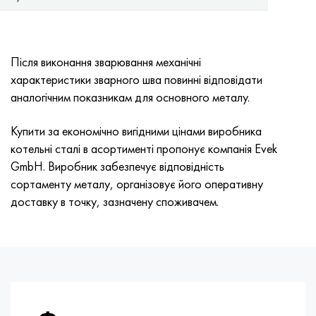
Хастеллой C-276
40ХФА, 1.7223, aisi 4142
Хастеллой C2000
45Х, 45h, 1.7035
Після виконання зварювання механічні
характеристики зварного шва повинні відповідати
Хастеллой 3
45ХН2МФА, k2425, 45hnmf
аналогічним показникам для основного металу.
Хастеллой x
А40Г, 44smn28, 1.0762, 46s20
Купити за економічно вигідними цінами виробника
котельні сталі в асортименті пропонує компанія Evek
Удимет 500
GmbH. Виробник забезпечує відповідність
сортаменту металу, організовує його оперативну
Удимет 720
доставку в точку, зазначену споживачем.