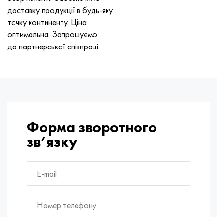
Хастеллой C-276
40ХФА, 1.7223, aisi 4142
доставку продукції в будь-яку
точку континенту. Ціна
Хастеллой C2000
45Х, 45h, 1.7035
оптимальна. Запрошуємо
до партнерської співпраці.
Хастеллой 3
45ХН2МФА, k2425, 45hnmf
Хастеллой x
А40Г, 44smn28, 1.0762, 46s20
Удимет 500
Форма зворотного
Удимет 720
зв’язку