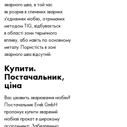
Нимоник 90
Труба прецизійна
Лист, круг, дріт Н70МФВ
AM-350 - ams 5548
45Х14Н14В2М
ас35г2, 36smnpb14, 1.0765
зварного шва, в той час
як розрив в спечених зварних
Нимоник 263
AM-355 - ams 5547
50Х14МФ
38х2н2ма, 34CrNiMo6, 40NiCrMo7
з'єднаннях ніобію, отриманих
методом TIG, відбувається
Haynes 25
Сustom 450® - uns S45000
65Х13
40хн2ма, 34CrNiMo4, 36hnm
в області зони термічного
впливу, або навіть по основному
Хайнс 188
Greek Ascoloy 418
90Х18МФ
38ХС, 37hs
металу. Пористість в зоні
зварного шва відсутній.
Haynes 230
Труба корозійно-стійка
95Х18
38ХА, 37Cr4, aisi 5135
Купити.
Хастеллой b2
38ХН3МФА, 35nicrmov12-5
Постачальник,
ціна
Хастеллой b3
40Г, 40Mn4, aisi 1035
Вас цікавить зварювання ніобію?
Хастеллой c4
38ХМ, 42CrMo4, aisi 1.7225
Постачальник Evek GmbH
пропонує купити зварений
Хастеллой c22
40ХН, 36NiCr6, aisi 3135
ніобієві прокат в широкому
асортименті. Забезпечимо