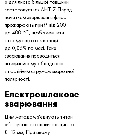
а для листа більшої товщини
Хастеллой C-276
40ХФА, 1.7223, aisi 4142
застосовується АНТ-7. Перед
початком зварювання флюс
Хастеллой C2000
45Х, 45h, 1.7035
прожарюють при t° від 200
до 400 °C, щоб зменшити
Хастеллой 3
45ХН2МФА, k2425, 45hnmf
в ньому відсоток вологи
до 0,05% по масі. Така
Хастеллой x
А40Г, 44smn28, 1.0762, 46s20
зварювання проводиться
на звичайному обладнанні
Удимет 500
з постійним струмом зворотної
полярності.
Удимет 720
Електрошлакове
зварювання
Цим методом з'єднують титан
або титанові сплави товщиною
8−12 мм, При цьому