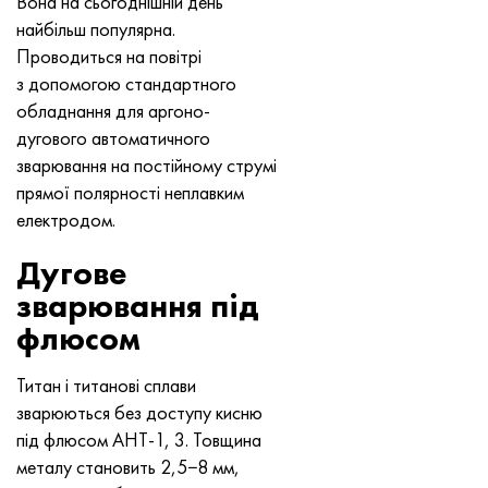
Вона на сьогоднішній день
Нимоник 90
Труба прецизійна
Лист, круг, дріт Н70МФВ
AM-350 - ams 5548
45Х14Н14В2М
ас35г2, 36smnpb14, 1.0765
найбільш популярна.
Проводиться на повітрі
Нимоник 263
AM-355 - ams 5547
50Х14МФ
38х2н2ма, 34CrNiMo6, 40NiCrMo7
з допомогою стандартного
обладнання для аргоно-
Haynes 25
Сustom 450® - uns S45000
65Х13
40хн2ма, 34CrNiMo4, 36hnm
дугового автоматичного
зварювання на постійному струмі
Хайнс 188
Greek Ascoloy 418
90Х18МФ
38ХС, 37hs
прямої полярності неплавким
електродом.
Haynes 230
Труба корозійно-стійка
95Х18
38ХА, 37Cr4, aisi 5135
Дугове
Хастеллой b2
38ХН3МФА, 35nicrmov12-5
зварювання під
флюсом
Хастеллой b3
40Г, 40Mn4, aisi 1035
Титан і титанові сплави
Хастеллой c4
38ХМ, 42CrMo4, aisi 1.7225
зварюються без доступу кисню
під флюсом АНТ-1, 3. Товщина
Хастеллой c22
40ХН, 36NiCr6, aisi 3135
металу становить 2,5−8 мм,