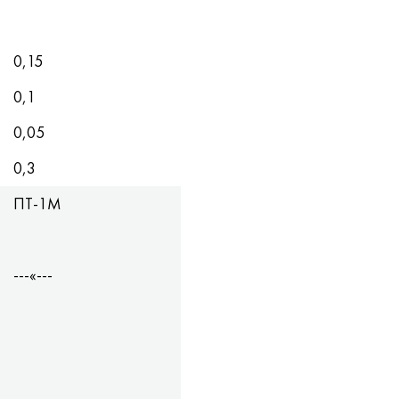
0,15
0,1
0,05
0,3
ПТ-1М
---«---