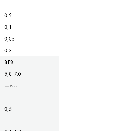
0,2
0,1
0,05
0,3
ВТ8
5,8−7,0
---«---
0,5