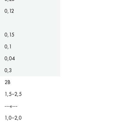
0,12
0,15
0,1
0,04
0,3
2B
1,5−2,5
---«---
1,0−2,0