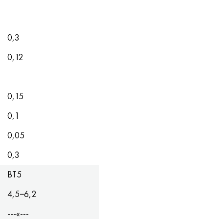
0,3
0,12
0,15
0,1
0,05
0,3
ВТ5
4,5−6,2
---«---