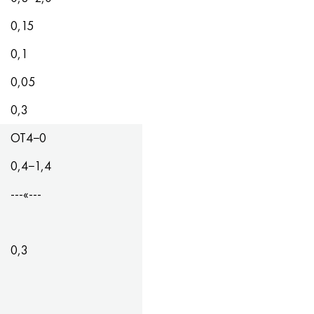
0,15
0,1
0,05
0,3
ОТ4−0
0,4−1,4
---«---
0,3