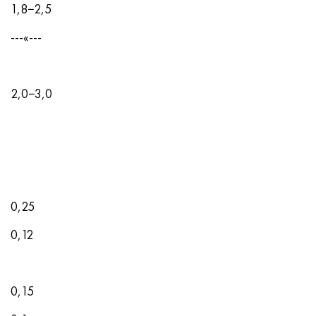
1,8−2,5
---«---
2,0−3,0
0,25
0,12
0,15