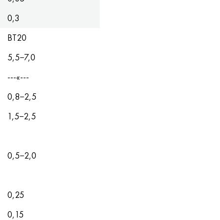
0,3
ВТ20
5,5−7,0
---«---
0,8−2,5
1,5−2,5
0,5−2,0
0,25
0,15