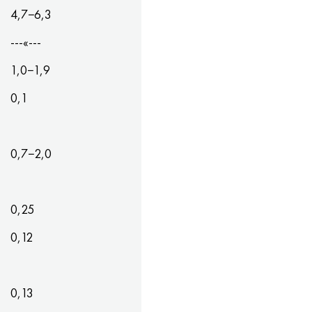
4,7−6,3
---«---
1,0−1,9
0,1
0,7−2,0
0,25
0,12
0,13