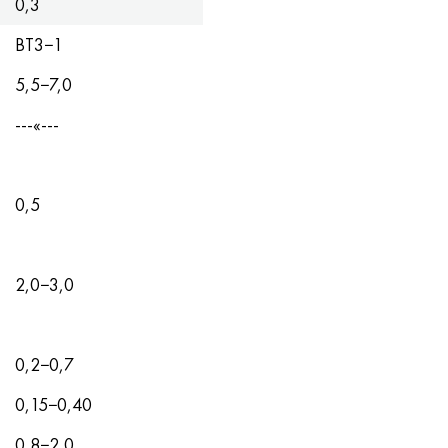
0,3
ВТ3−1
5,5−7,0
---«---
0,5
2,0−3,0
0,2−0,7
0,15−0,40
0,8−2,0