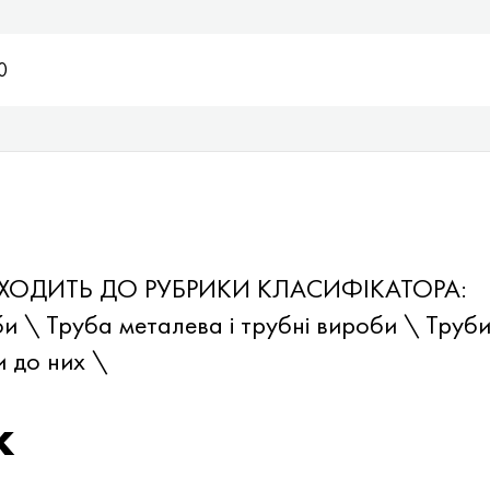
0
 ВХОДИТЬ ДО РУБРИКИ КЛАСИФІКАТОРА:
би \ Труба металева і трубні вироби \ Труб
и до них \
к