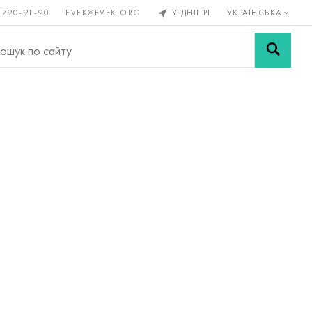
 790-91-90
EVEK@EVEK.ORG
У ДНІПРІ
УКРАЇНСЬКА
рові
Легована
Сітки і
ли
сталь
з'єднання