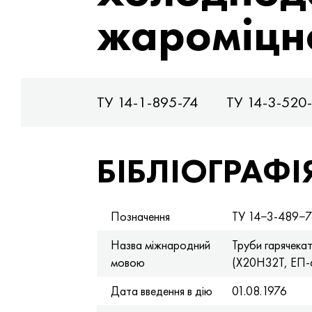
жароміцн
Р-197-2001
ТУ 14-1-895-74
ТУ 14-3-520
БІБЛІОГРАФІ
Позначення
ТУ 14−3-489−
Назва міжнародний
Труби гарячека
мовою
(Х20Н32Т, ЕП-
Дата введення в дію
01.08.1976