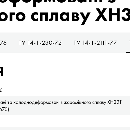
ого сплаву ХН
-76
ТУ 14-1-230-72
ТУ 14-1-2111-77
Я
76
тані та холоднодеформовані з жароміцного сплаву ХН32Т
670)