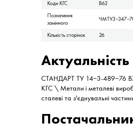
Коди КГС
В62
Позначення
ЧМТУ3−347−7
замінного
Кількість сторінок
26
Актуальність
СТАНДАРТ ТУ 14−3-489−76
КГС \ Метали і металеві виро
сталеві та з'єднувальні частин
Постачальни