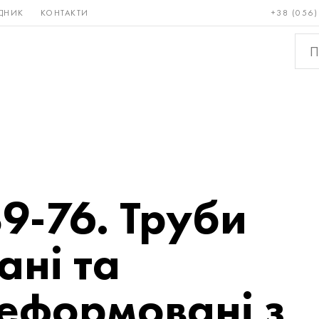
ДНИК
КОНТАКТИ
+38 (056)
Рідкісні і
Бронза, мідь,
Кольо
тугоплавкі
латунь
мета
89-76. Труби
ані та
еформовані з