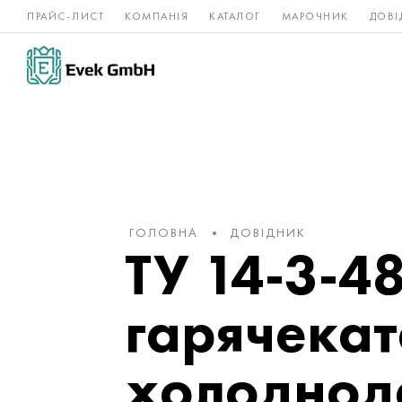
ПРАЙС-ЛИСТ
КОМПАНІЯ
КАТАЛОГ
МАРОЧНИК
ДОВІ
Нікелеві
Титан
нержавійка
сплави
ГОЛОВНА
ДОВІДНИК
ТУ 14-3-4
гарячекат
холоднод