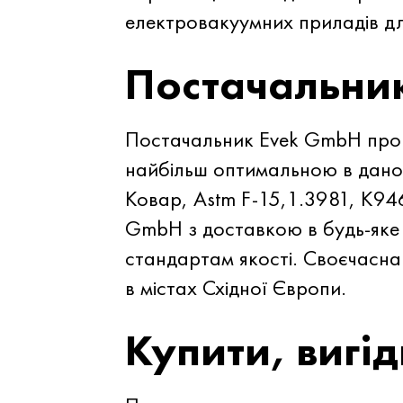
електровакуумних приладів д
Постачальни
Постачальник Evek GmbH проп
найбільш оптимальною в дано
Ковар, Astm F-15,1.3981, K946
GmbH з доставкою в будь-яке 
стандартам якості. Своєчасна
в містах Східної Європи.
Купити, вигід