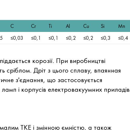
C
Cr
Ti
Al
Cu
Si
Mn
15
≤0,03
≤0,1
≤0,1
≤0,2
≤0,2
≤0,3
≤0,4
піддається корозії. При виробництві
ь сріблом. Дріт з цього сплаву, впаянная
тичне з'єднання, що застосовується
у ламп і корпусів електровакуумних приладів
я
малим TKE і змінною ємністю, а також