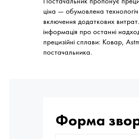
Постачальник пропонує прециз
ціна — обумовлена технологі
включення додаткових витрат.
інформація про останні надход
прецизійні сплави: Ковар, Ast
постачальника.
Форма звор