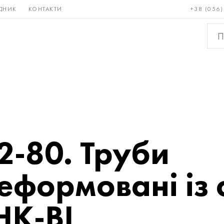
ДНИК
КОНТАКТИ
+38 (056)
Рідкісні і
Бронза, мідь,
Кольо
тугоплавкі
латунь
мета
2-80. Труби
формовані із 
НК-ВІ