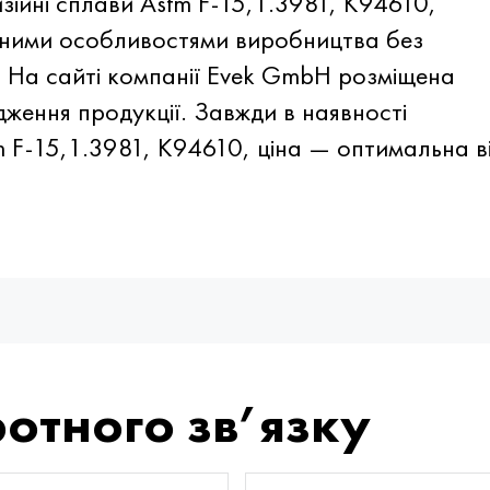
ійні сплави Astm F-15,1.3981, K94610,
чними особливостями виробництва без
 На сайті компанії Evek GmbH розміщена
ження продукції. Завжди в наявності
m F-15,1.3981, K94610, ціна — оптимальна в
отного зв’язку