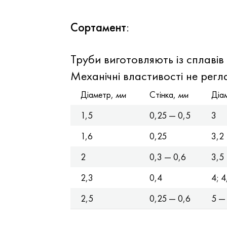
Сортамент
:
Труби виготовляють із сплавів
Механічні властивості не регл
Діаметр,
мм
Стінка,
мм
Діа
1,5
0,25 — 0,5
3
1,6
0,25
3,2
2
0,3 — 0,6
3,5
2,3
0,4
4; 4
2,5
0,25 — 0,6
5 —