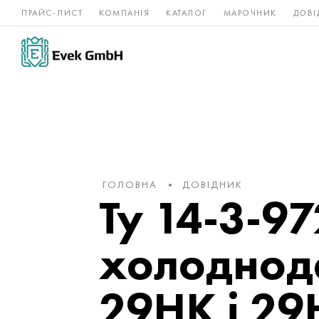
ПРАЙС-ЛИСТ
КОМПАНІЯ
КАТАЛОГ
МАРОЧНИК
ДОВІ
Нікелеві
Титан
нержавійка
сплави
ГОЛОВНА
ДОВІДНИК
Ту 14-3-97
холодноде
29НК і 29