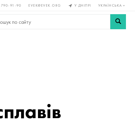
 790-91-90
EVEK@EVEK.ORG
У ДНІПРІ
УКРАЇНСЬКА
рові
Легована
Сітки і
ли
сталь
з'єднання
сплавів