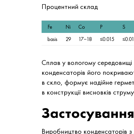
Процентний склад
Fe
Ni
Co
P
S
basis
29
17−18
≤0.015
≤0.0
Сплав у вологому середовищі 
конденсаторів його покривают
в скло, формує надійне герме
в конструкції висновків струм
Застосуванн
Виробництво конденсаторів з 